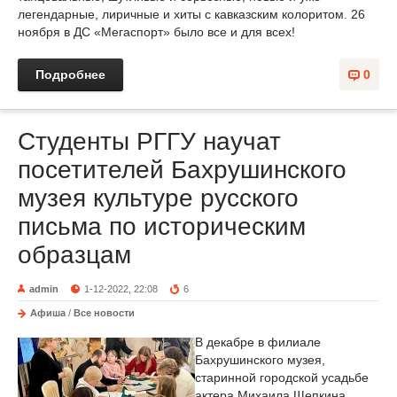
легендарные, лиричные и хиты с кавказским колоритом. 26
ноября в ДС «Мегаспорт» было все и для всех!
Подробнее
0
Студенты РГГУ научат
посетителей Бахрушинского
музея культуре русского
письма по историческим
образцам
admin
1-12-2022, 22:08
6
Афиша
/
Все новости
В декабре в филиале
Бахрушинского музея,
старинной городской усадьбе
актера Михаила Щепкина,