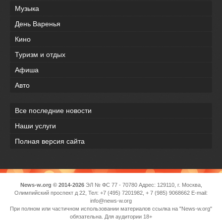
Музыка
День Варенья
Кино
Туризм и отдых
Афиша
Авто
Все последние новости
Наши услуги
Полная версия сайта
News-w.org © 2014-2026
ЭЛ № ФС 77 - 70780 Адрес: 129110, г. Москва,
Олимпийский проспект д 22, Тел: +7 (495) 7201982, + 7 (985) 9068662 E-mail:
info@news-w.org
При полном или частичном использовании материалов ссылка на "News-w.org"
обязательна. Для аудитории 18+