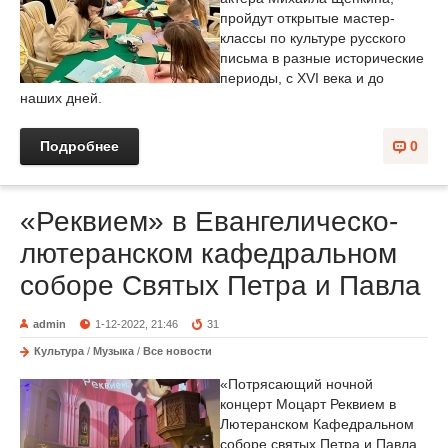
пройдут открытые мастер-
классы по культуре русского
письма в разные исторические
периоды, с XVI века и до
наших дней.
Подробнее
0
«Реквием» в Евангелическо-
лютеранском кафедральном
соборе Святых Петра и Павла
admin
1-12-2022, 21:46
31
Культура
/
Музыка
/
Все новости
«Потрясающий ночной
концерт Моцарт Реквием в
Лютеранском Кафедральном
соборе святых Петра и Павла