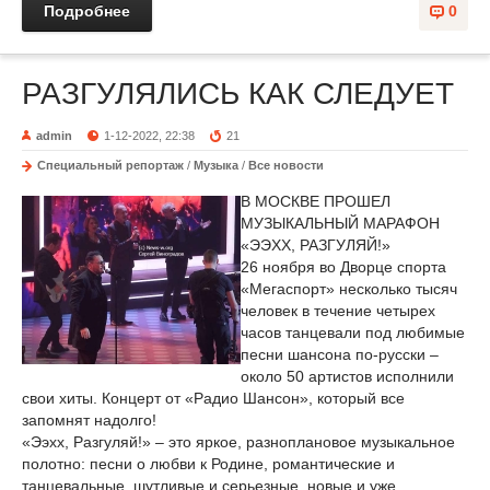
Подробнее
0
РАЗГУЛЯЛИСЬ КАК СЛЕДУЕТ
admin
1-12-2022, 22:38
21
Специальный репортаж
/
Музыка
/
Все новости
В МОСКВЕ ПРОШЕЛ
МУЗЫКАЛЬНЫЙ МАРАФОН
«ЭЭХХ, РАЗГУЛЯЙ!»
26 ноября во Дворце спорта
«Мегаспорт» несколько тысяч
человек в течение четырех
часов танцевали под любимые
песни шансона по-русски –
около 50 артистов исполнили
свои хиты. Концерт от «Радио Шансон», который все
запомнят надолго!
«Ээхх, Разгуляй!» – это яркое, разноплановое музыкальное
полотно: песни о любви к Родине, романтические и
танцевальные, шутливые и серьезные, новые и уже