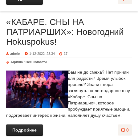
«КАБАРЕ. СНЫ НА
ПАТРИАРШИХ»: Новогодний
Hokuspokus!
admin
1-12-2022, 23:34
17
Афиша
/
Все новости
Вам не до смеха? Нет причин
для радости? Время улыбок
прошло? Значит, пора
заглянуть на легендарное шоу
«Кабаре. Сны на
Патриарших», которое
пробуждает приятные эмоции,
подогревает интерес к жизни, наполняет душу счастьем.
Подробнее
0