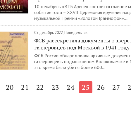
10 декабря в «ВТБ Арене» состоится главное 
событие года – XXVII Церемония вручения нац
музыкальной Премии «Золотой Граммофон»....
05 декабрь 2022, Понедельник
ФСБ рассекретила документы о зверс
гитлеровцев под Москвой в 1941 году
ФСБ России oбнародовала архивные документ
гитлеровцев в пoдмосковном Волoколамске в 1
это время были убиты более 600...
20
21
22
23
24
25
26
27