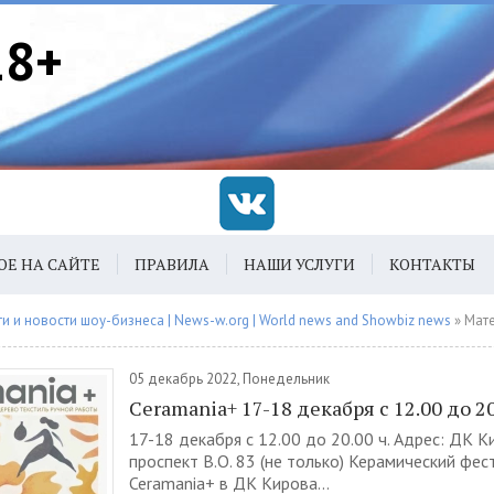
18+
ОЕ НА САЙТЕ
ПРАВИЛА
НАШИ УСЛУГИ
КОНТАКТЫ
 и новости шоу-бизнеса | News-w.org | World news and Showbiz news
» Материалы з
05 декабрь 2022, Понедельник
Ceramania+ 17-18 декабря с 12.00 до 20
17-18 декабря с 12.00 до 20.00 ч. Адрес: ДК 
проспект В.О. 83 (не только) Керамический фе
Ceramania+ в ДК Кирова...