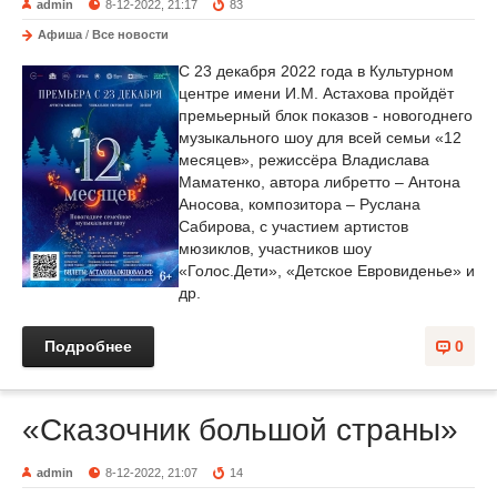
admin
8-12-2022, 21:17
83
Афиша
/
Все новости
С 23 декабря 2022 года в Культурном
центре имени И.М. Астахова пройдёт
премьерный блок показов - новогоднего
музыкального шоу для всей семьи «12
месяцев», режиссёра Владислава
Маматенко, автора либретто – Антона
Аносова, композитора – Руслана
Сабирова, с участием артистов
мюзиклов, участников шоу
«Голос.Дети», «Детское Евровиденье» и
др.
Подробнее
0
«Сказочник большой страны»
admin
8-12-2022, 21:07
14