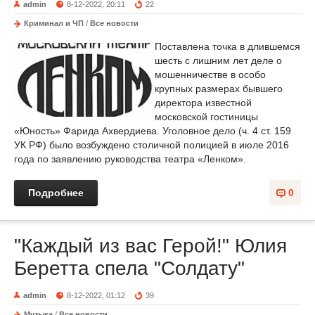
admin
8-12-2022, 20:11
22
Криминал и ЧП
/
Все новости
Поставлена точка в длившемся
шесть с лишним лет деле о
мошенничестве в особо
крупных размерах бывшего
директора известной
московской гостиницы
«Юность» Фарида Ахвердиева. Уголовное дело (ч. 4 ст. 159
УК РФ) было возбуждено столичной полицией в июле 2016
года по заявлению руководства театра «Ленком».
Подробнее
0
"Каждый из вас Герой!" Юлия
Беретта спела "Солдату"
admin
8-12-2022, 01:12
39
Музыка
/
Все новости