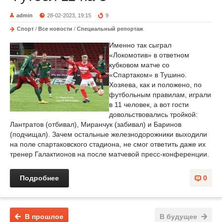
admin
28-02-2023, 19:15
9
Спорт
/
Все новости
/
Специальный репортаж
Именно так сыграл
«Локомотив» в ответном
кубковом матче со
«Спартаком» в Тушино.
Хозяева, как и положено, по
футбольным правилам, играли
в 11 человек, а вот гости
довольствовались тройкой:
Лантратов (отбивал), Миранчук (забивал) и Баринов
(подчищал). Зачем остальные железнодорожники выходили
на поле спартаковского стадиона, не смог ответить даже их
тренер Галактионов на после матчевой пресс-конференции.
Подробнее
0
В прошлое
В будущее