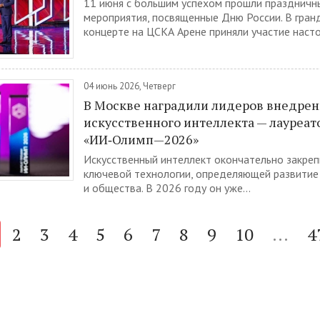
11 июня с большим успехом прошли праздничн
мероприятия, посвященные Дню России. В гра
концерте на ЦСКА Арене приняли участие насто
04 июнь 2026, Четверг
В Москве наградили лидеров внедре
искусственного интеллекта — лауреа
«ИИ‑Олимп—2026»
Искусственный интеллект окончательно закреп
ключевой технологии, определяющей развитие 
и общества. В 2026 году он уже...
2
3
4
5
6
7
8
9
10
...
4