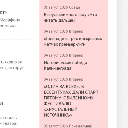
05 август 2026, Среда
ст»
Выпуск книжного шоу «Что
-Марафон»
читать дальше»
естиваль
04 август 2026, Вторник
«Голепад» в трёх воскресных
матчах премьер-лиги
04 август 2026, Вторник
етьяковская
Историческая победа
вка, которую
Калининграда
04 август 2026, Вторник
«ОДИН ЗА ВСЕХ»: В
ЕССЕНТУКАХ ДАЛИ СТАРТ
ПЯТОМУ ЮБИЛЕЙНОМУ
он
ФЕСТИВАЛЮ
«ХРУСТАЛЬНЫЙ
ИСТОЧНИКЪ»
танговцев
й театра.
03 август 2026, Понедельник