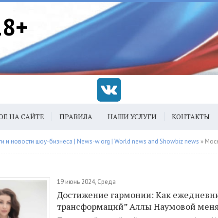
18+
ОЕ НА САЙТЕ
ПРАВИЛА
НАШИ УСЛУГИ
КОНТАКТЫ
 и новости шоу-бизнеса | News-w.org | World news and Showbiz news
» Мос
19 июнь 2024, Среда
Достижение гармонии: Как ежедневни
трансформаций” Аллы Наумовой меня