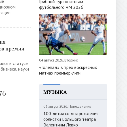
ые
Грибной тур по итогам
ндиозном
футбольного ЧМ 2026
ящие...
ния
тов премии
04 август 2026, Вторник
ился в статусе
«Голепад» в трёх воскресных
бизнеса, науки
матчах премьер-лиги
МУЗЫКА
76
03 август 2026, Понедельник
100-летия со дня рождения
солистки Большого театра
Валентины Левко