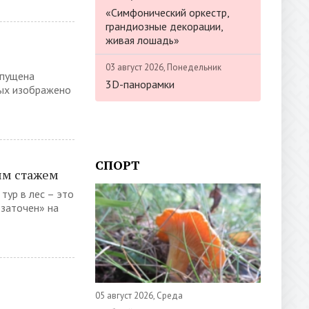
«Симфонический оркестр,
грандиозные декорации,
живая лошадь»
03 август 2026, Понедельник
ыпущена
3D-панорамки
рых изображено
СПОРТ
ым стажем
тур в лес – это
«заточен» на
05 август 2026, Среда