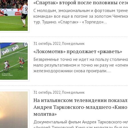
«Спартак» второй после половины сез
С молодым, эмоциональным и фортовым трене
команда» все еще в погоне за золотом Чемпион
тур. Тушино. «Спартак» - «Торпедо»...
31 октябрь 2022, Понедельник
«Локомотив» продолжает «ржаветь»
Безвременье точно не идет на пользу столично
мало результативном и точно ни разу не «огн
железнодорожники снова проиграли....
31 октябрь 2022, Понедельник
На итальянском телевидении показа
Андрея Тарковского-младшего «Кино
молитва»
Документальный фильм Андрея Тарковского-м
«Андрей Тарковский. Кино как молитва» был по