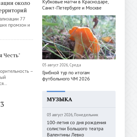
Кубковые матчи в Краснодаре,
зации около
Санкт-Петербурге и Москве
территорий
ализации 77
ших промзон и
 Честь"
05 август 2026, Среда
орительность –
Грибной тур по итогам
ный
футбольного ЧМ 2026
я...
МУЗЫКА
33
03 август 2026, Понедельник
100-летия со дня рождения
солистки Большого театра
Валентины Левко