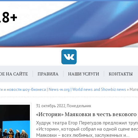
18+
ОЕ НА САЙТЕ
ПРАВИЛА
НАШИ УСЛУГИ
КОНТАКТЫ
 и новости шоу-бизнеса | News-w.org | World news and Showbiz news
» Материа
31 октябрь 2022, Понедельник
«Истории» Маяковки в честь векового
Худрук театра Егор Перегудов предложил труп
«Истории», который собрал на одной сцене вес
Маяковки – всех любимых, заслуженных и...