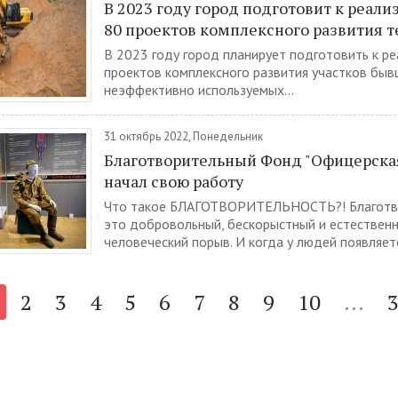
В 2023 году город подготовит к реали
80 проектов комплексного развития 
В 2023 году город планирует подготовить к ре
проектов комплексного развития участков быв
неэффективно используемых...
31 октябрь 2022, Понедельник
Благотворительный Фонд "Офицерская
начал свою работу
Что такое БЛАГОТВОРИТЕЛЬНОСТЬ?! Благотв
это добровольный, бескорыстный и естествен
человеческий порыв. И когда у людей появляетс
2
3
4
5
6
7
8
9
10
...