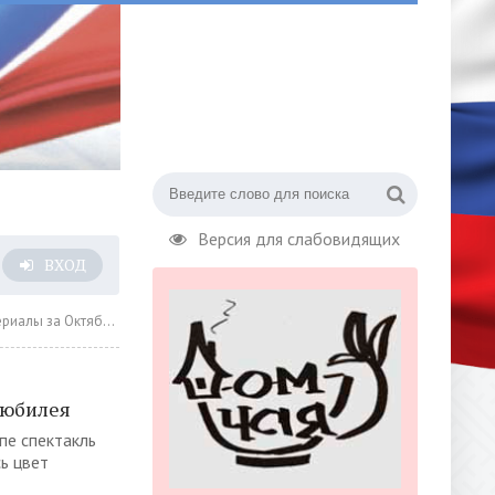
Версия для слабовидящих
ВХОД
лы за Октябрь 2022 года
 юбилея
пе спектакль
ь цвет