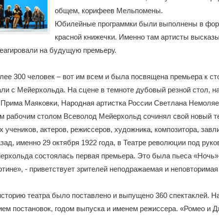
общем, корифеев Мельпомены.
Юбилейные программки были выполнены в фор
красной книжечки. Именно там артисты высказ
еагировали на будущую премьеру.
лее 300 человек – вот им всем и была посвящена премьера к с
ли с Мейерхольда. На сцене в темноте дубовый резной стол, на
- Прима Маяковки, Народная артистка России Светлана Немоляе
им рабочим столом Всеволод Мейерхольд сочинял свой новый т
х учеников, актеров, режиссеров, художника, композитора, завл
азад, именно 29 октября 1922 года, в Театре революции под рук
ерхольда состоялась первая премьера. Это была пьеса «Ночь»
тине», - приветствует зрителей неподражаемая и неповторима
сторию театра было поставлено и выпущено 360 спектаклей. Н
ием постановок, годом выпуска и именем режиссера. «Ромео и Д