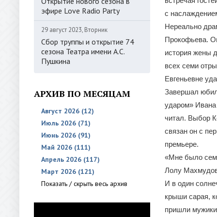
Открытие нового сезона в
встречая госте
эфире Love Radio Party
с наслаждением
Нереально драм
29 август 2023, Вторник
Прокофьева. О
Сбор труппы и открытие 74
сезона Театра имени А.С.
история жены д
Пушкина
всех семи отры
Евгеньевне уда
АРХИВ ПО МЕСЯЦАМ
Завершал юбил
ударом» Ивана 
Август 2026 (12)
читал. Выбор К
Июль 2026 (71)
связан он с пе
Июнь 2026 (91)
премьере.
Май 2026 (111)
«Мне было семь
Апрель 2026 (117)
Лолу Махмудову
Март 2026 (121)
Показать / скрыть весь архив
И в один солне
крыши сарая, к
пришли мужики 