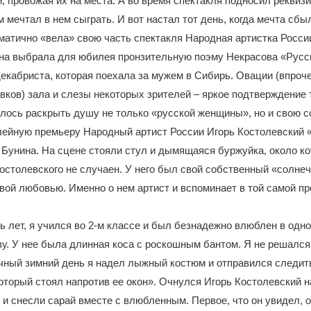
й, провожая их на места. А во время спектакля подносил реквиз
 мечтал в нем сыграть. И вот настал тот день, когда мечта сбы
атично «вела» свою часть спектакля Народная артистка Росси
на выбрала для юбилея пронзительную поэму Некрасова «Русс
екабриста, которая поехала за мужем в Сибирь. Овации (впроче
вков) зала и слезы некоторых зрителей – яркое подтверждение т
лось раскрыть душу не только «русской женщины», но и свою 
ейную премьеру Народный артист России Игорь Костолевский
Бунина. На сцене стояли стул и дымящаяся буржуйка, около ко
остолевского не случаен. У него был свой собственный «солнеч
рвой любовью. Именно о нем артист и вспоминает в той самой пр
 лет, я учился во 2-м классе и был безнадежно влюблен в одн
. У нее была длинная коса с роскошным бантом. Я не решался 
чный зимний день я надел лыжный костюм и отправился следить
оторый стоял напротив ее окон». Очнулся Игорь Костолевский н
и снесли сарай вместе с влюбленным. Первое, что он увидел, о