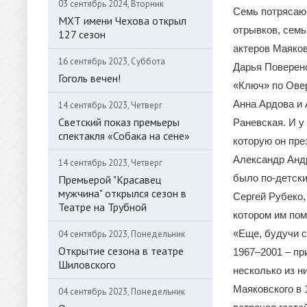
03 сентябрь 2024, Вторник
Семь потрясающ
МХТ имени Чехова открыл
отрывков, семь
127 сезон
актеров Маяков
16 сентябрь 2023, Суббота
Дарья Поверен
Гоголь вечен!
«Ключ» по Овер
Анна Ардова и 
14 сентябрь 2023, Четверг
Светский показ премьеры
Раневская. И у
спектакля «Собака на сене»
которую он пре
Александр Анд
14 сентябрь 2023, Четверг
было по-детски
Премьерой "Красавец
мужчина" открылся сезон в
Сергей Рубеко,
Театре на Трубной
котором им пом
«Еще, будучи с
04 сентябрь 2023, Понедельник
Открытие сезона в театре
1967–2001 – пр
Шиловского
несколько из н
Маяковского в 
04 сентябрь 2023, Понедельник