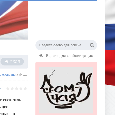
Версия для слабовидящих
ВХОД
 эксклюзив
» «Истории» Маяковки в честь векового юбилея
е спектакль
ь цвет
дных – в