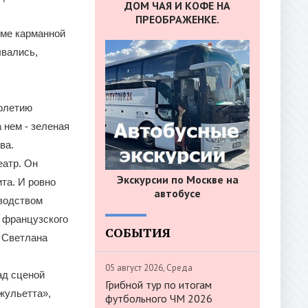
ДОМ ЧАЯ И КОФЕ НА
ПРЕОБРАЖЕНКЕ.
ме карманной
ывались,
толетию
 нем - зеленая
ва.
еатр. Он
Экскурсии по Москве на
ита. И ровно
автобусе
оводством
 французского
СОБЫТИЯ
я Светлана
05 август 2026, Среда
ад сценой
Грибной тур по итогам
жульетта»,
футбольного ЧМ 2026