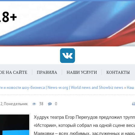
18+
ОЕ НА САЙТЕ
ПРАВИЛА
НАШИ УСЛУГИ
КОНТАКТЫ
 и новости шоу-бизнеса | News-w.org | World news and Showbiz news
»
Наш
22, Понедельник
38
0
Худрук театра Егор Перегудов предложил трупп
«Истории», который собрал на одной сцене вес
Маяковки – всех любимых, заслуженных и наро