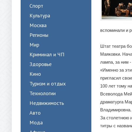
Спорт
Культура
Москва
вспоминали и р
Регионы
Мир
Штат театра бо
Криминал и ЧП
Маяковки. Нача
лампа, за ним 
Здоровье
«Именно за эт
Кино
пригласил свои
Туризм и отдых
100 лет тому н
Технологии
Всеволода Мей
драматурга Мар
Недвижимость
Владимировна.
Авто
За столетнюю и
Мода
титры с назван