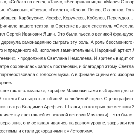
ы», «Собака на сене», «Таня», «Бесприданница», «Мария Стюа
ь», «Зыковы», «Гроза», «Гамлет», «Клоп». Попов, Охлопков, Гон
цибашев, Карбаускис, Иоффе, Коручеков, Кобелев, Перегудов…
 филиале нашего театра на Сретенке вышел спектакль «Смех ла
ил Сергей Иванович Яшин. Это была пьеса о великой французс
 дерзнула самонадеянно сыграть эту роль. А роль бессменного
го и преданного ей, исполнил замечательный, Народный артист 
еевич», - продолжила Светлана Немоляева. И зритель видит от
еатре сохранилась запись постановки, и благодаря этому Светл
артнерствовала с голосом мужа. А в финале сцены его изобра
кране.
 спектакле-альманахе, корифеи Маяковки сами выбирали для се
й хотели бы сыграть в юбилей на любимой сцене. Сценографию
ик театра Владимир Арефьев. Штанги, на которых разместили 
оличеству спектаклей из вековой истории Маяковки) – это было 
ерх-вниз, они останавливались на разном уровне, закрывая ил
костюмы и стали декорациями к «Историям».