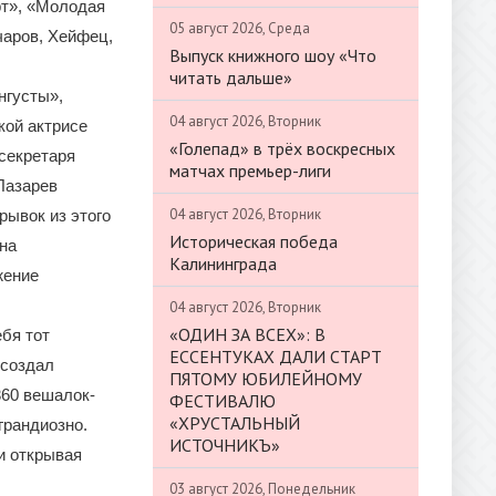
рт», «Молодая
05 август 2026, Среда
чаров, Хейфец,
Выпуск книжного шоу «Что
читать дальше»
нгусты»,
04 август 2026, Вторник
кой актрисе
«Голепад» в трёх воскресных
 секретаря
матчах премьер-лиги
Лазарев
04 август 2026, Вторник
рывок из этого
Историческая победа
ана
Калининграда
жение
04 август 2026, Вторник
«ОДИН ЗА ВСЕХ»: В
бя тот
ЕССЕНТУКАХ ДАЛИ СТАРТ
 создал
ПЯТОМУ ЮБИЛЕЙНОМУ
360 вешалок-
ФЕСТИВАЛЮ
«ХРУСТАЛЬНЫЙ
грандиозно.
ИСТОЧНИКЪ»
и открывая
03 август 2026, Понедельник