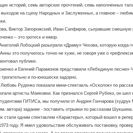
их историй, семь авторских прочтений, семь наполненных тал
 выходов на сцену Народных и Заслуженных, а главное – люби
ки.
ова, Виктор Запорожский, Иван Сапфиров, сыгравшие смешную
ченко – это гротеск и юмор.
Анатолий Лобоцкий разыграли «Драму» Чехова, которую когда-т
 Анны это получилось точно не хуже, не говоря уже о «рефлекси
зентовал публике.
риенко и Евгений Парамонов представили «Лебединую песню» Ч
 трогательно и по-юношески задорно.
 Любовь Руденко показали мини-спектакль «Осколок» по расск
огали артисты Маяковки. Как признался Сергей Рубеко, он шел к
тудентами ГИТИСа, мы получили от Андрея Гончарова (худрук 
им. автора) задание - поставить отрывки по рассказам Шукшина
их стали одним спектаклем «Характеры», который вошел в репе
1973 году. Я имел удовольствие обслуживать постановку, прове