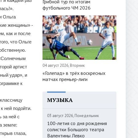
ит и каждый раз
Грибной тур по итогам
футбольного ЧМ 2026
лась!».
и Ольга
кие женщины» -
м, как и после
ого, что Ольге
собственную.
 «Солнечным
04 август 2026, Вторник
торой артист
«Голепад» в трёх воскресных
ный удар», и
матчах премьер-лиги
ограммке к
МУЗЫКА
оклассницу
к ней подойти.
03 август 2026, Понедельник
 за ней с
100-летия со дня рождения
а земле:
солистки Большого театра
ткрыв глаза,
Валентины Левко