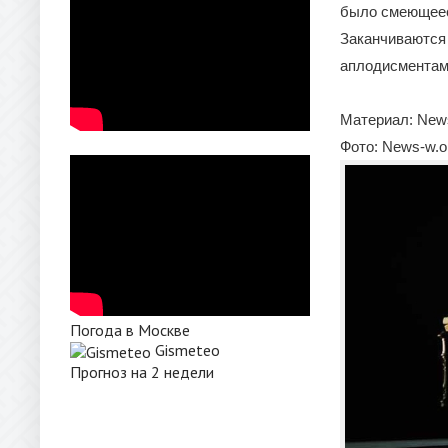
было смеющеес
Заканчиваются
аплодисментами
Материал: New
Фото: News-w.o
Погода в Москве
Gismeteo
Прогноз на 2 недели