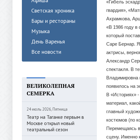
Афиша
«Гибель эскадр
Светская хроника
гвардия», «Мат
Ахрамкова, Ар
Бары и рестораны
«В 1986 году в
Музыка
который постав
День Варенья
Саре Бернар. Я
Все новости
актрисы, верно
Александр Серг
спектакля. В т
Владимировна п
ВЕЛИКОЛЕПНАЯ
появилось на э
СЕМЕРКА
В «Историях» -
материал, како
24 июль 2026, Пятница
главный художн
Театр на Таганке первым в
костюмов (по к
Москве открыл новый
Перемещаясь вв
театральный сезон
сцену. Именно 