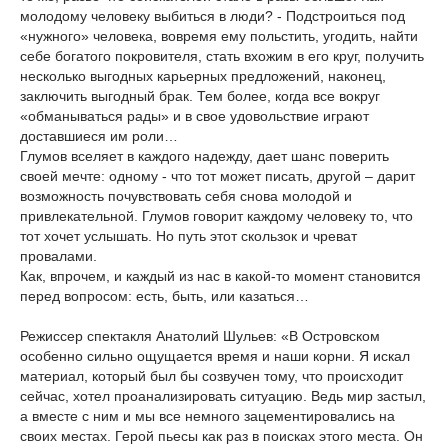
молодому человеку выбиться в люди? - Подстроиться под
«нужного» человека, вовремя ему польстить, угодить, найти
себе богатого покровителя, стать вхожим в его круг, получить
несколько выгодных карьерных предложений, наконец,
заключить выгодный брак. Тем более, когда все вокруг
«обманываться рады» и в свое удовольствие играют
доставшиеся им роли…
Глумов вселяет в каждого надежду, дает шанс поверить
своей мечте: одному - что тот может писать, другой – дарит
возможность почувствовать себя снова молодой и
привлекательной. Глумов говорит каждому человеку то, что
тот хочет услышать. Но путь этот скользок и чреват
провалами.
Как, впрочем, и каждый из нас в какой-то момент становится
перед вопросом: есть, быть, или казаться…
Режиссер спектакля Анатолий Шульев: «В Островском
особенно сильно ощущается время и наши корни. Я искал
материал, который был бы созвучен тому, что происходит
сейчас, хотел проанализировать ситуацию. Ведь мир застыл,
а вместе с ним и мы все немного зацементировались на
своих местах. Герой пьесы как раз в поисках этого места. Он