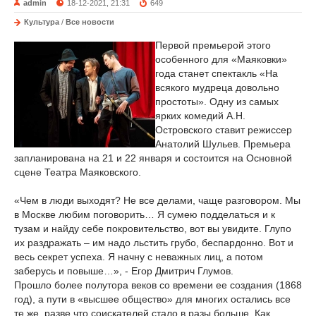
admin
18-12-2021, 21:31
649
Культура
/
Все новости
Первой премьерой этого
особенного для «Маяковки»
года станет спектакль «На
всякого мудреца довольно
простоты». Одну из самых
ярких комедий А.Н.
Островского ставит режиссер
Анатолий Шульев. Премьера
запланирована на 21 и 22 января и состоится на Основной
сцене Театра Маяковского.
«Чем в люди выходят? Не все делами, чаще разговором. Мы
в Москве любим поговорить… Я сумею подделаться и к
тузам и найду себе покровительство, вот вы увидите. Глупо
их раздражать – им надо льстить грубо, беспардонно. Вот и
весь секрет успеха. Я начну с неважных лиц, а потом
заберусь и повыше…», - Егор Дмитрич Глумов.
Прошло более полутора веков со времени ее создания (1868
год), а пути в «высшее общество» для многих остались все
те же, разве что соискателей стало в разы больше. Как