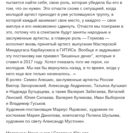
пытается найти себя, свою роль, которая убедила бы его в
том, что он нужен. Это отчасти схоже с ситуацией, когда
молодой артист приходит в уже устоявшуюся труппу, в
которой каждый занимает свое место, у каждого — свое
амплуа и его невозможно сдвинуть. Отчасти мы поиграем в
это, потому что в спектакле будут заняты народные и
заслуженные артисты, а главную роль — Глумова —
исполнит вновь принятый артист, выпускник Мастерской
Миндаугаса Карбаускиса в ГИТИСе. Вообще я задумывал
эту постановку как приквел “Бешеных денег”, которые я
ставил в 2017 году. Хотел показать того же героя, но
молодым. Мы как бы вернулись назад, в то время, когда у
него еще все только начиналось...»
В ролях: Семен Алешин, заслуженные артисты России
Виктор Запорожский, Александр Андриенко, Татьяна Аугшкап
и Надежда Бутырцева, а также Валерия Забегаева, Виталий
Ленский, Юлия Силаева, Валерия Куликова, Иван Выборнов
и Владимир Гуськов.
Художник-постановщик Мариус Яцовскис, художник по
костюмам Мария Данилова, композитор Полина Шульева,
художник по свету Александр Мустонен.