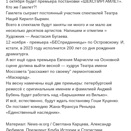
1 октября будет премьера постановки «ШЕКСПИРГАМЛЕТ».
Кто же Гамлет?!
Гамлета сыграет постоянный участник спектаклей Театра
Наций Кирилл Быркин.
Всего в спектакле будут заняты ни много и ни мало аж
несколько десятков артистов. Напишем и отметим =
Художник — Анастасия Бугаева.
12 ноября - премьера «БЕСприданницы» по Островскому. И,
кстати, в 2023 году исполнится 200 лет со дня рождения
драматурга.
А вот ещё одна премьера Евгения Марчелли на Основной
сцене должна выйти весной — худрук Театра имени
Моссовета "расскажет по своему" лермонтовский
«Маскарад».
На весну намечены ещё две премьеры: петербургский
режиссё с оригинальным именем и фамилией Анджей
Бубень будет работать над «Барышнями из Вилько».
И всё, естественно, будут ждать постановку Гоши Куценко.
Он поставит комедию Жана-Франсуа Реньяра
«Единственный наследник».
Материал: News-w.org / Светлана Карцева, Александр
Любимов, Президент Клуба Истории и Статистики