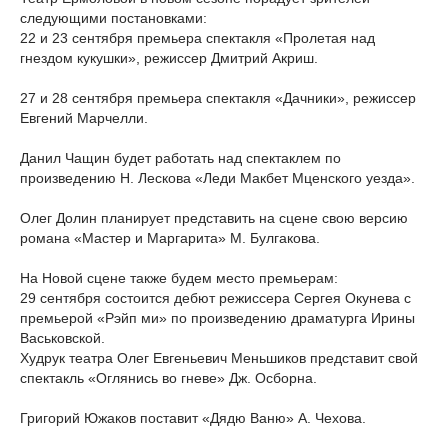
следующими постановками:
22 и 23 сентября премьера спектакля «Пролетая над
гнездом кукушки», режиссер Дмитрий Акриш.
27 и 28 сентября премьера спектакля «Дачники», режиссер
Евгений Марчелли.
Данил Чащин будет работать над спектаклем по
произведению Н. Лескова «Леди Макбет Мценского уезда».
Олег Долин планирует представить на сцене свою версию
романа «Мастер и Маргарита» М. Булгакова.
На Новой сцене также будем место премьерам:
29 сентября состоится дебют режиссера Сергея Окунева с
премьерой «Рэйп ми» по произведению драматурга Ирины
Васьковской.
Худрук театра Олег Евгеньевич Меньшиков представит свой
спектакль «Оглянись во гневе» Дж. Осборна.
Григорий Южаков поставит «Дядю Ваню» А. Чехова.