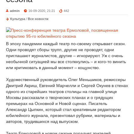
admin
16-09-2020, 21:21
442
Культура
/
Все новости
В эпоху пандемии каждый театр по-своему открывает сезон.
Одни проводят сборы трупп, другие не проводят, одни
приглашают журналистов, другие – игнорируют. Уж с очень
необычной ситуацией мы все столкнулись – и кого-то винить
или критиковать в данный момент – кощунство.
Художественный руководитель Олег Меньшиков, режиссеры
Дмитрий Акриш, Евгений Марчелли и Сергей Окунев в стенах
одного из старейших театров столицы на главной улице
Москвы рассказали о творческих планах и о грядущих
премьерах на Основной и Новой сценах. Писатель
Александр Цыпкин, который стал креативным редактором
юбилейного журнала, презентовал рубрики, материалы и
авторов, трудившихся над выпуском.
Театр Ермоловой в новом сезоне порадует зрителей