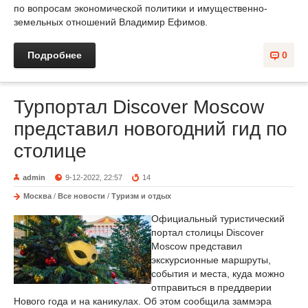
по вопросам экономической политики и имущественно-
земельных отношений Владимир Ефимов.
Подробнее
0
Турпортал Discover Moscow
представил новогодний гид по
столице
admin
9-12-2022, 22:57
14
Москва
/
Все новости
/
Туризм и отдых
Официальный туристический
портал столицы Discover
Moscow представил
экскурсионные маршруты,
события и места, куда можно
отправиться в преддверии
Нового года и на каникулах. Об этом сообщила заммэра