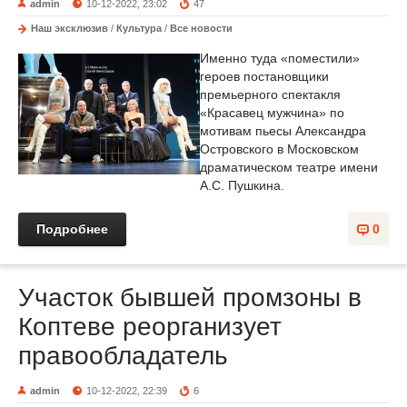
admin
10-12-2022, 23:02
47
Наш эксклюзив
/
Культура
/
Все новости
Именно туда «поместили»
героев постановщики
премьерного спектакля
«Красавец мужчина» по
мотивам пьесы Александра
Островского в Московском
драматическом театре имени
А.С. Пушкина.
Подробнее
0
Участок бывшей промзоны в
Коптеве реорганизует
правообладатель
admin
10-12-2022, 22:39
6