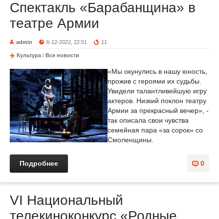
Спектакль «Барабанщина» в
театре Армии
admin
6-12-2022, 22:51
11
Культура
/
Все новости
«Мы окунулись в нашу юность,
прожив с героями их судьбы.
Увидели талантливейшую игру
актеров. Низкий поклон театру
Армии за прекрасный вечер», -
так описала свои чувства
семейная пара «за сорок» со
Смоленщины.
Подробнее
0
VI Национальный
телекиноконкурс «Родные