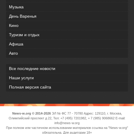
Музыка
День Варенья
Кино
Туризм и отдых
Афиша
Авто
Все последние новости
Наши услуги
Полная версия сайта
News-w.org © 2014-2026
ЭЛ № ФС 77 - 70780 Адрес: 129110, г. Москва,
Олимпийский проспект д 22, Тел: +7 (495) 7201982, + 7 (985) 9068662 E-mail:
info@news-w.org
При полном или частичном использовании материалов ссылка на "News-w.org"
обязательна. Для аудитории 18+