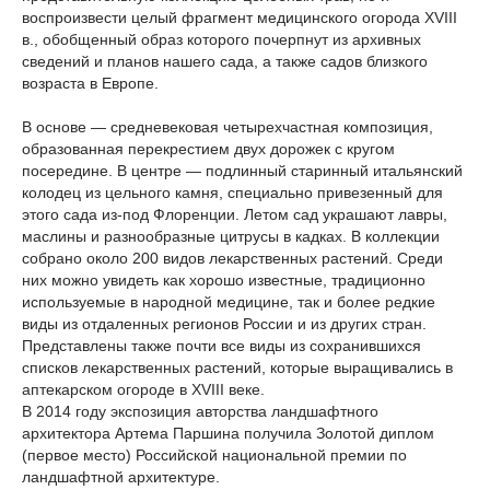
воспроизвести целый фрагмент медицинского огорода XVIII
в., обобщенный образ которого почерпнут из архивных
сведений и планов нашего сада, а также садов близкого
возраста в Европе.
В основе — средневековая четырехчастная композиция,
образованная перекрестием двух дорожек с кругом
посередине. В центре — подлинный старинный итальянский
колодец из цельного камня, специально привезенный для
этого сада из-под Флоренции. Летом сад украшают лавры,
маслины и разнообразные цитрусы в кадках. В коллекции
собрано около 200 видов лекарственных растений. Среди
них можно увидеть как хорошо известные, традиционно
используемые в народной медицине, так и более редкие
виды из отдаленных регионов России и из других стран.
Представлены также почти все виды из сохранившихся
списков лекарственных растений, которые выращивались в
аптекарском огороде в XVIII веке.
В 2014 году экспозиция авторства ландшафтного
архитектора Артема Паршина получила Золотой диплом
(первое место) Российской национальной премии по
ландшафтной архитектуре.