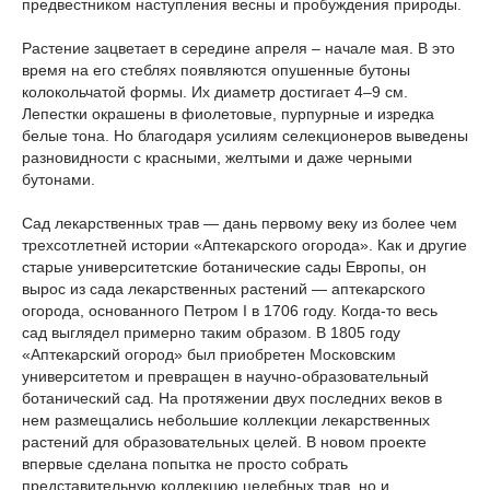
предвестником наступления весны и пробуждения природы.
Растение зацветает в середине апреля – начале мая. В это
время на его стеблях появляются опушенные бутоны
колокольчатой формы. Их диаметр достигает 4–9 см.
Лепестки окрашены в фиолетовые, пурпурные и изредка
белые тона. Но благодаря усилиям селекционеров выведены
разновидности с красными, желтыми и даже черными
бутонами.
Сад лекарственных трав — дань первому веку из более чем
трехсотлетней истории «Аптекарского огорода». Как и другие
старые университетские ботанические сады Европы, он
вырос из сада лекарственных растений — аптекарского
огорода, основанного Петром I в 1706 году. Когда-то весь
сад выглядел примерно таким образом. В 1805 году
«Аптекарский огород» был приобретен Московским
университетом и превращен в научно-образовательный
ботанический сад. На протяжении двух последних веков в
нем размещались небольшие коллекции лекарственных
растений для образовательных целей. В новом проекте
впервые сделана попытка не просто собрать
представительную коллекцию целебных трав, но и