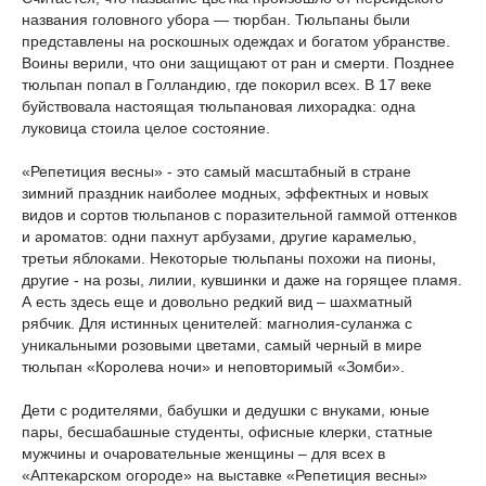
названия головного убора — тюрбан. Тюльпаны были
представлены на роскошных одеждах и богатом убранстве.
Воины верили, что они защищают от ран и смерти. Позднее
тюльпан попал в Голландию, где покорил всех. В 17 веке
буйствовала настоящая тюльпановая лихорадка: одна
луковица стоила целое состояние.
«Репетиция весны» - это самый масштабный в стране
зимний праздник наиболее модных, эффектных и новых
видов и сортов тюльпанов с поразительной гаммой оттенков
и ароматов: одни пахнут арбузами, другие карамелью,
третьи яблоками. Некоторые тюльпаны похожи на пионы,
другие - на розы, лилии, кувшинки и даже на горящее пламя.
А есть здесь еще и довольно редкий вид – шахматный
рябчик. Для истинных ценителей: магнолия-суланжа с
уникальными розовыми цветами, самый черный в мире
тюльпан «Королева ночи» и неповторимый «Зомби».
Дети с родителями, бабушки и дедушки с внуками, юные
пары, бесшабашные студенты, офисные клерки, статные
мужчины и очаровательные женщины – для всех в
«Аптекарском огороде» на выставке «Репетиция весны»