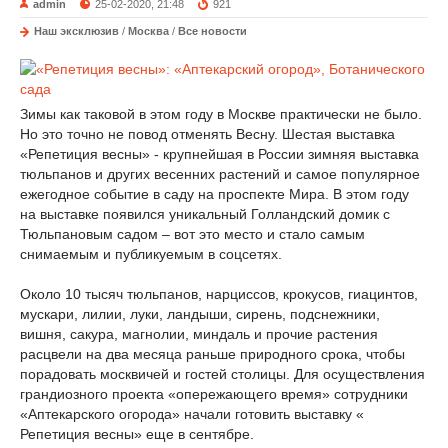
admin
25-02-2020, 21:48
921
Наш эксклюзив
/
Москва
/
Все новости
Зимы как таковой в этом году в Москве практически не было.
Но это точно не повод отменять Весну. Шестая выставка
«Репетиция весны» - крупнейшая в России зимняя выставка
тюльпанов и других весенних растений и самое популярное
ежегодное событие в саду на проспекте Мира. В этом году
на выставке появился уникальный Голландский домик с
Тюльпановым садом – вот это место и стало самым
снимаемым и публикуемым в соцсетях.
Около 10 тысяч тюльпанов, нарциссов, крокусов, гиацинтов,
мускари, лилии, луки, ландыши, сирень, подснежники,
вишня, сакура, магнолии, миндаль и прочие растения
расцвели на два месяца раньше природного срока, чтобы
порадовать москвичей и гостей столицы. Для осуществления
грандиозного проекта «опережающего время» сотрудники
«Аптекарского огорода» начали готовить выставку «
Репетиция весны» еще в сентябре.