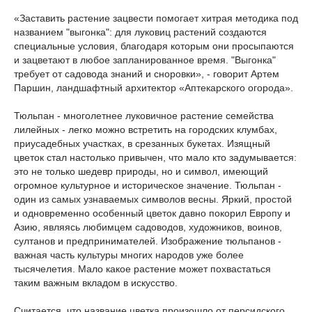
«Заставить растение зацвести помогает хитрая методика под
названием "выгонка": для луковиц растений создаются
специальные условия, благодаря которым они просыпаются
и зацветают в любое запланированное время. "Выгонка"
требует от садовода знаний и сноровки», - говорит Артем
Паршин, ландшафтный архитектор «Аптекарского огорода».
Тюльпан - многолетнее луковичное растение семейства
лилейных - легко можно встретить на городских клумбах,
приусадебных участках, в срезанных букетах. Изящный
цветок стал настолько привычен, что мало кто задумывается:
это не только шедевр природы, но и символ, имеющий
огромное культурное и историческое значение. Тюльпан -
один из самых узнаваемых символов весны. Яркий, простой
и одновременно особенный цветок давно покорил Европу и
Азию, являясь любимцем садоводов, художников, воинов,
султанов и предпринимателей. Изображение тюльпанов -
важная часть культуры многих народов уже более
тысячелетия. Мало какое растение может похвастаться
таким важным вкладом в искусство.
Считается, что название цветка произошло от персидского