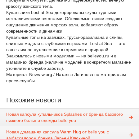
продумали силуэты, деликатно подчеркнув естественную
красоту женского тела.
Купальники Lost at Sea декорированы скульптурными
металлическими вставками. Обтекаемые линии создают
ощущение движения морских волн, добавляют образу
современности и динамики.
Купальные топы на завязках, трусы-бразилиана и слипы,
слитные модели с глубокими вырезами. Lost at Sea — это
ваше личное путешествие к гармонии с природой.
Знакомьтесь с новыми моделями — на belleyou.ru и в
магазинах бренда (наличие моделей в конкретном магазине
уточняйте в службе заботы).
Материал: News-w.org / Наталья Логинова по материалам
пресс-службы
Похожие новости
Новая капсула купальников Splashes от бренда базового
нижнего белья и одежды belle you
Новая домашняя капсула Warm Hug от belle you c
амбассадором бренда Дарьей Клюкиной