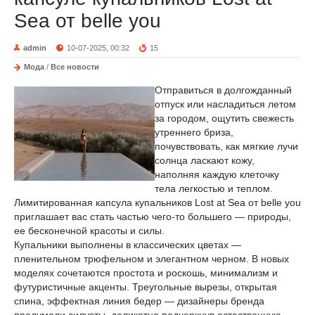
Sea от belle you
admin
10-07-2025, 00:32
15
Мода
/
Все новости
Отправиться в долгожданный
отпуск или насладиться летом
за городом, ощутить свежесть
утреннего бриза,
почувствовать, как мягкие лучи
солнца ласкают кожу,
наполняя каждую клеточку
тела легкостью и теплом.
Лимитированная капсула купальников Lost at Sea от belle you
приглашает вас стать частью чего-то большего — природы,
ее бесконечной красоты и силы.
Купальники выполнены в классических цветах —
пленительном трюфельном и элегантном черном. В новых
моделях сочетаются простота и роскошь, минимализм и
футуристичные акценты. Треугольные вырезы, открытая
спина, эффектная линия бедер — дизайнеры бренда