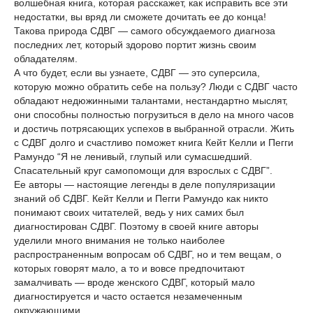
волшебная книга, которая расскажет, как исправить все эти
недостатки, вы вряд ли сможете дочитать ее до конца!
Такова природа СДВГ — самого обсуждаемого диагноза
последних лет, который здорово портит жизнь своим
обладателям.
А что будет, если вы узнаете, СДВГ — это суперсила,
которую можно обратить себе на пользу? Люди с СДВГ часто
обладают недюжинными талантами, нестандартно мыслят,
они способны полностью погрузиться в дело на много часов
и достичь потрясающих успехов в выбранной отрасли. Жить
с СДВГ долго и счастливо поможет книга Кейт Келли и Пегги
Рамундо “Я не ленивый, глупый или сумасшедший.
Спасательный круг самопомощи для взрослых с СДВГ”.
Ее авторы — настоящие легенды в деле популяризации
знаний об СДВГ. Кейт Келли и Пегги Рамундо как никто
понимают своих читателей, ведь у них самих был
диагностирован СДВГ. Поэтому в своей книге авторы
уделили много внимания не только наиболее
распространенным вопросам об СДВГ, но и тем вещам, о
которых говорят мало, а то и вовсе предпочитают
замалчивать — вроде женского СДВГ, который мало
диагностируется и часто остается незамеченным
окружающими.