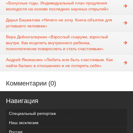
«Бонусные годы. Индивидуальный план продления
молодости на основе последних научных открытий»
Дарья Башкатова «Ничего не хочу. Книга-объятие для
уставшего человека»
Вера Дейногалериан «Взрослый снаружи, взрослый
внутри. Как исцелить внутреннего ребенка,
психологически повзрослеть и стать счастливым».
Андрей Якомаскин «Любить или быть счастливым. Как
найти баланс в отношениях и не потерять себя»
Комментарии (0)
Навигация
Специальный репортаж
Наш эксклюзив
Россия