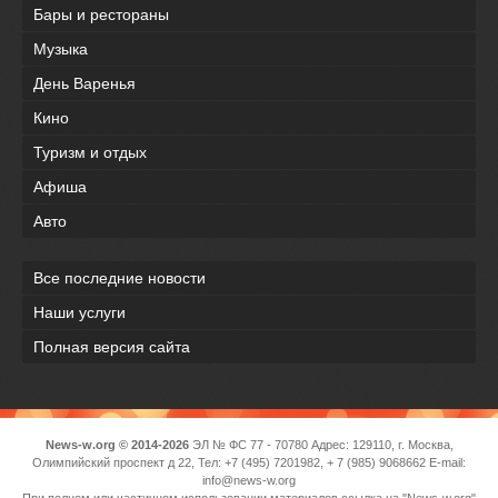
Бары и рестораны
Музыка
День Варенья
Кино
Туризм и отдых
Афиша
Авто
Все последние новости
Наши услуги
Полная версия сайта
News-w.org © 2014-2026
ЭЛ № ФС 77 - 70780 Адрес: 129110, г. Москва,
Олимпийский проспект д 22, Тел: +7 (495) 7201982, + 7 (985) 9068662 E-mail:
info@news-w.org
При полном или частичном использовании материалов ссылка на "News-w.org"