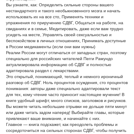
Вы узнаете, как: Определить сильные стороны вашего
нестандартного и такого необыкновенного мозга и начать
использовать их на все сто, Применять техники и
упражнения по приручению СДВГ, Общаться на работе, на
свиданиях и в семье, Медитировать, даже если вам трудно
усидеть на месте, Управлять своей сексуальностью и
беспокойством в личных отношениях, Принимать доступные
в России медикаменты (если они вам нужны)
Реалии России могут отличаться от западных стран, поэтому
специально для российских читателей Пегги Рамундо
актуализировала информацию об СДВГ и полностью
адаптировала раздел с лекарствами.
Это открытый, понимающий, теплый и немного ироничный
разговор об СДВГ. Ноль процентов осуждения, сто процентов
понимания: авторы даже специально адаптировали текст
для тех, кому чтение часто приносит настоящее мучение! В
книге удобный шрифт, много списков, заголовков и рисунков.
Вы можете читать небольшие отрывки не дольше пяти минут
или даже читать задом наперед! Выбирайте главы, которые
привлекают ваше внимание, и начинайте с них.
Главное — книга подскажет, как преодолеть проблемы и
сосредоточиться на сильных сторонах СДВГ, чтобы получить