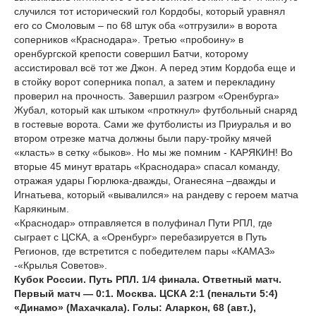
случился тот исторический гол Кордобы, который уравнял
его со Смоловым – по 68 штук оба «отгрузили» в ворота
соперников «Краснодара». Третью «пробоину» в
оренбургской крепости совершил Батчи, которому
ассистировал всё тот же Джон. А перед этим Кордоба еще и
в стойку ворот соперника попал, а затем и перекладину
проверил на прочность. Завершил разгром «Оренбурга»
Жубал, который как штыком «проткнул» футбольный снаряд
в гостевые ворота. Сами же футболисты из Приуралья и во
втором отрезке матча должны были пару-тройку мячей
«класть» в сетку «быков». Но мы же помним - КАРЯКИН! Во
вторые 45 минут вратарь «Краснодара» спасал команду,
отражая удары Гюрлюка-дважды, Оганесяна –дважды и
Игнатьева, который «вывалился» на рандеву с героем матча
Карякиным.
«Краснодар» отправляется в полуфинал Пути РПЛ, где
сыграет с ЦСКА, а «Оренбург» перебазируется в Путь
Регионов, где встретится с победителем пары «КАМАЗ»
-«Крылья Советов».
Кубок России. Путь РПЛ. 1/4 финала. Ответный матч.
Первый матч — 0:1. Москва. ЦСКА 2:1 (пенальти 5:4)
«Динамо» (Махачкала). Голы: Аларкон, 68 (авт.),