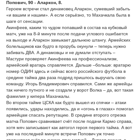
Попович, 90 - Аларкон, 8.
Героем встречи стал динамовец Аларкон, сумевший забыть
«и вашим и нашим». А если серьёзно, то Махачкала была в
шаге от сенсации.
Акинфеев, каким то чудом попавший в состав на кубковый
матч, уже на 8-й минуте после подачи углового ошибается
на выходе и Аларкон замыкает дальнюю штангу. Армейских
болельщиков как будто в прорубь окунули – теперь нужно
забивать ДВА. А динамовцы и не думали отступать –
Мастури проверяет Акинфеева на профессионализм,
армейский вратарь справляется. Дальше –больше: вратарю
номер ОДИН здесь и сейчас всего российского футбола в
средине тайма два раза подряд пришлось выручать свою
команду. Игорь Владимирович справился. Сами же армейцы
так ничего путного и не создали у ворот Волка – да, вот такая
фамилия у кипера Махачкалы.
Во втором тайме ЦСКА как будто вышел из спячки – атаки
появились, удары находились, да и «огонь в глазах» помогал
армейцам спасать репутацию. В средине второго отрезка
матча Попович сравнивает счёт после подачи Кармо справа,
хотя мяч записывают как автогол героя первого тайма. А вот
уже на последней минуте встречи Попович уж точно