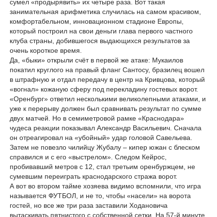
сумел «продырявить» их четыре раза. Вот такая
занимательная арифметика случилась на самом красивом,
комфортабельном, инновационном стадионе Европы,
который построил на свои деньги глава первого частного
клуба страны, добившегося выдающихся результатов за
очень короткое время.
Да, «быки» открыли счёт в первой же атаке: Мукаилов
покатил круглого на правый фланг Сантосу, бразилец вошел
в штрафную и отдал передачу в центр на Кривцова, который
«вогнал» кожаную сферу под перекладину гостевых ворот.
«Оренбург» ответил несколькими великолепными атаками, и
уже к перерыву должен был сравнивать результат по сумме
двух матчей. Но в семиметровой рамке «Краснодара»
чудеса реакции показывал Александр Васильевич. Сначала
он отреагировал на «убойный» удар головой Савельева.
Затем не повезло чилийцу Жубалу – кипер южан с блеском
справился и с его «выстрелом». Следом Кейрос,
пробивавший метров с 12, стал третьим оренбуржцем, не
сумевшим переиграть краснодарского стража ворот.
А вот во втором тайме хозяева видимо вспомнили, что игра
называется ФУТБОЛ, и не то, чтобы «насели» на ворота
гостей, но все же три раза заставили Ходановича
вытаскивать пятнистого с собственной сетки. На 57-й минуте