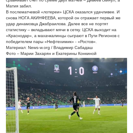
сравнивает счёт по сумме двух матчей – Дивеев скинул, а
Матия забил.
В послематчевой «лотереи» ЦСКА оказался удачливее. И
снова НОГА АКИНФЕЕВА, которой он отражает первый же
удар динамовца Джабраилова. Далее все не портят
статистику – вкладывают мячи в сетку. ЦСКА выходит на
«Краснодар», а махачкалинцы сыграют в Пути Регионов с
победителем пары «Нефтехимик» - «Ростов».
Материал: News-w.org / Владимир Сабадаш
Фото – Марии Захарян и Екатерины Конкиной