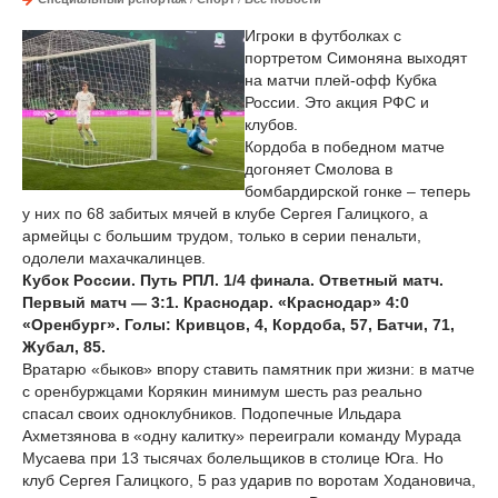
Игроки в футболках с
портретом Симоняна выходят
на матчи плей-офф Кубка
России. Это акция РФС и
клубов.
Кордоба в победном матче
догоняет Смолова в
бомбардирской гонке – теперь
у них по 68 забитых мячей в клубе Сергея Галицкого, а
армейцы с большим трудом, только в серии пенальти,
одолели махачкалинцев.
Кубок России. Путь РПЛ. 1/4 финала. Ответный матч.
Первый матч — 3:1. Краснодар. «Краснодар» 4:0
«Оренбург». Голы: Кривцов, 4, Кордоба, 57, Батчи, 71,
Жубал, 85.
Вратарю «быков» впору ставить памятник при жизни: в матче
с оренбуржцами Корякин минимум шесть раз реально
спасал своих одноклубников. Подопечные Ильдара
Ахметзянова в «одну калитку» переиграли команду Мурада
Мусаева при 13 тысячах болельщиков в столице Юга. Но
клуб Сергея Галицкого, 5 раз ударив по воротам Ходановича,