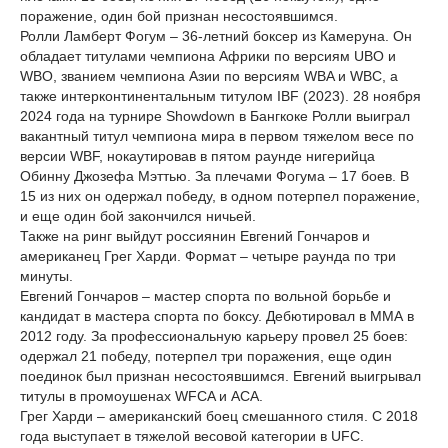
поражение, один бой признан несостоявшимся.
Ролли Ламберт Фогум – 36-летний боксер из Камеруна. Он
обладает титулами чемпиона Африки по версиям UBO и
WBO, званием чемпиона Азии по версиям WBA и WBC, а
также интерконтинентальным титулом IBF (2023). 28 ноября
2024 года на турнире Showdown в Бангкоке Ролли выиграл
вакантный титул чемпиона мира в первом тяжелом весе по
версии WBF, нокаутировав в пятом раунде нигерийца
Обинну Джозефа Мэттью. За плечами Фогума – 17 боев. В
15 из них он одержал победу, в одном потерпел поражение,
и еще один бой закончился ничьей.
Также на ринг выйдут россиянин Евгений Гончаров и
американец Грег Харди. Формат – четыре раунда по три
минуты.
Евгений Гончаров – мастер спорта по вольной борьбе и
кандидат в мастера спорта по боксу. Дебютировал в ММА в
2012 году. За профессиональную карьеру провел 25 боев:
одержал 21 победу, потерпел три поражения, еще один
поединок был признан несостоявшимся. Евгений выигрывал
титулы в промоушенах WFCA и ACА.
Грег Харди – американский боец смешанного стиля. С 2018
года выступает в тяжелой весовой категории в UFC.