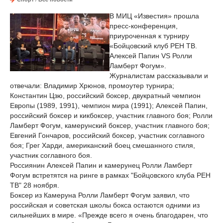
В МИЦ «Известия» прошла
пресс-конференция,
приуроченная к турниру
«Бойцовский клуб РЕН ТВ.
Алексей Папин VS Ролли
Ламберт Фогум».
Журналистам рассказывали и
отвечали: Владимир Хрюнов, промоутер турнира;
Константин Цзю, российский боксер, двукратный чемпион
Европы (1989, 1991), чемпион мира (1991); Алексей Папин,
российский боксер и кикбоксер, участник главного боя; Ролли
Ламберт Фогум, камерунский боксер, участник главного боя;
Евгений Гончаров, российский боксер, участник соглавного
боя; Грег Харди, американский боец смешанного стиля,
участник соглавного боя.
Россиянин Алексей Папин и камерунец Ролли Ламберт
Фогум встретятся на ринге в рамках "Бойцовского клуба РЕН
ТВ" 28 ноября.
Боксер из Камеруна Ролли Ламберт Фогум заявил, что
российская и советская школы бокса остаются одними из
сильнейших в мире. «Прежде всего я очень благодарен, что