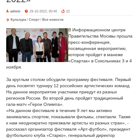
admin
29-10-2022, 00:40
22
Культура
/
Спорт
/
Все новости
В Информационном центре
Правительства Москвы прошла
пресс-конференция,
посвященная мероприятию,
которое пройдет в манеже
«Спартак» в Сокольниках 3 и 4
ноября.
За круглым столом обсудили программу фестиваля. Первый
день посвятят турниру 12 российских артистических команд.
На данное мероприятие участники приедут из разных
регионов России. Во второй день пройдет традиционный
гала-матч «Герои Олимпа».
«На данном фестивале в течение 9 лет мы активно
занимались спортом, показывали фильмы, спектакли. Также
к нам неоднократно приезжали артисты из разных стран», -
рассказал организатор фестиваля «Арт-футбол», президент
футбольного клуба «Старко», генеральный директор