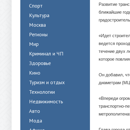
Развитие транс
Спорт
ближайшие год
Культура
градостроитель
Москва
Регионы
«Идет строител
Мир
ведется проход
течение двух л
Криминал и ЧП
которое повлия
Здоровье
Кино
Он добавил, чт
Туризм и отдых
диаметрам (МЦД
Технологии
«Впереди огром
Недвижимость
транспортно-пе
Авто
метрополитена»
Мода
Глава города о