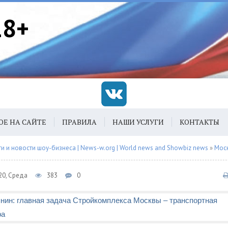
18+
ОЕ НА САЙТЕ
ПРАВИЛА
НАШИ УСЛУГИ
КОНТАКТЫ
 и новости шоу-бизнеса | News-w.org | World news and Showbiz news
»
Мос
20, Среда
383
0