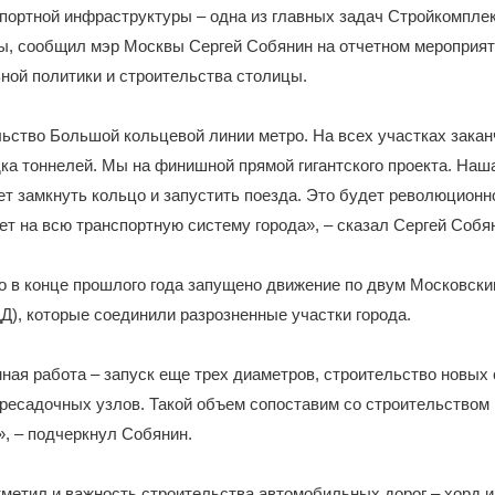
портной инфраструктуры – одна из главных задач Стройкомпле
ы, сообщил мэр Москвы Сергей Собянин на отчетном мероприя
ной политики и строительства столицы.
ьство Большой кольцевой линии метро. На всех участках закан
ка тоннелей. Мы на финишной прямой гигантского проекта. Наша
ет замкнуть кольцо и запустить поезда. Это будет революционн
ет на всю транспортную систему города», – сказал Сергей Собя
о в конце прошлого года запущено движение по двум Московск
), которые соединили разрозненные участки города.
ная работа – запуск еще трех диаметров, строительство новых 
ресадочных узлов. Такой объем сопоставим со строительством
, – подчеркнул Собянин.
тметил и важность строительства автомобильных дорог – хорд 