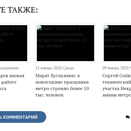
Е ТАКЖЕ:
Понедельник
15 январь 2020, Среда
09 январь 2020, 
рев назвал
Марат Хуснуллин: в
Сергей Собя
 работе
новогодние праздники
технический
кса
метро строило более 10
участка Нек
тыс. человек
линии метр
Ь КОММЕНТАРИЙ