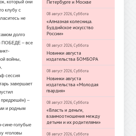
Петербурге и Москве
ок, который они
то клубу с
08 август 2026, Суббота
гласитесь не
«Алмазная колесница.
Буддийское искусство
России»
самом долго
й ПОБЕДЕ – все
08 август 2026, Суббота
анкт-
Новинки августа
издательства БОМБОРА
ой войны,
.
08 август 2026, Суббота
аф сессия
Новинки августа
атарь завершает
издательства «Молодая
гвардия»
пустил
л предрешён) –
08 август 2026, Суббота
ами и родным
«Власть и деньги,
взаимоотношения между
детьми и их родителями»
о-сине-голубые
ку «головы
08 август 2026, Суббота