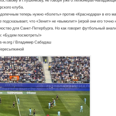
остовому и Глушенкову, не говоря уже о легионерах-нападающи
ского клуба.
одопечным теперь нужно «болеть» против «Краснодара» в его ма
е подсказывает, что «Зенит» не «вымолит» (игрой они его точно 
иоство для Санкт-Петербурга. Но как говорит футбольный анали
: «Будем посмотреть!»
s-w.org / Владимир Сабадаш
Пересыпкиной