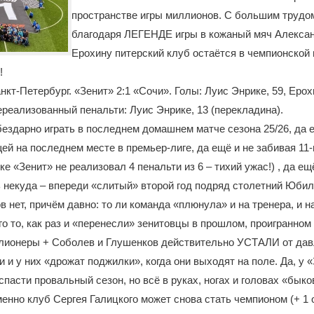
пространстве игры миллионов. С большим трудом
благодаря ЛЕГЕНДЕ игры в кожаный мяч Алекса
Ерохину питерский клуб остаётся в чемпионской 
!
нкт-Петербург. «Зенит» 2:1 «Сочи». Голы: Луис Энрике, 59, Ерохи
ереализованный пенальти: Луис Энрике, 13 (перекладина).
бездарно играть в последнем домашнем матче сезона 25/26, да 
ей на последнем месте в премьер-лиге, да ещё и не забивая 11
е «Зенит» не реализовал 4 пенальти из 6 – тихий ужас!) , да ещ
ь некуда – впереди «слитый» второй год подряд столетний Юбил
в нет, причём давно: то ли команда «плюнула» и на тренера, и 
го то, как раз и «перенесли» зенитовцы в прошлом, проигранном 
лионеры + Соболев и Глушенков действительно УСТАЛИ от да
 и у них «дрожат поджилки», когда они выходят на поле. Да, у 
спасти провальный сезон, но всё в руках, ногах и головах «быко
енно клуб Сергея Галицкого может снова стать чемпионом (+ 1 