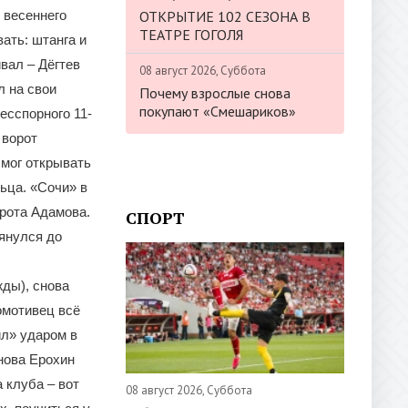
ОТКРЫТИЕ 102 СЕЗОНА В
х весеннего
ТЕАТРЕ ГОГОЛЯ
ать: штанга и
вал – Дёгтев
08 август 2026, Суббота
л на свои
Почему взрослые снова
покупают «Смешариков»
есспорного 11-
 ворот
 мог открывать
ьца. «Сочи» в
орота Адамова.
СПОРТ
тянулся до
ды), снова
омотивец всё
ил» ударом в
нова Ерохин
 клуба – вот
08 август 2026, Суббота