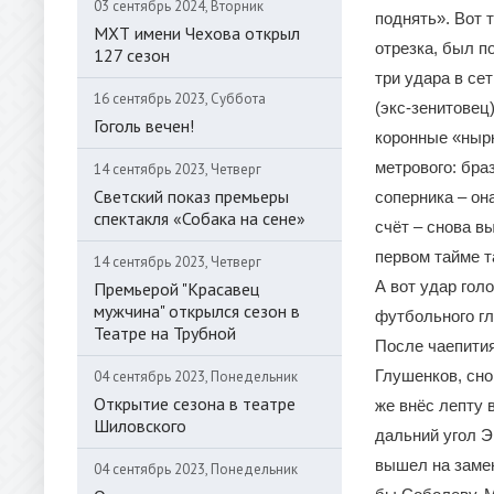
03 сентябрь 2024, Вторник
поднять». Вот 
МХТ имени Чехова открыл
отрезка, был п
127 сезон
три удара в се
16 сентябрь 2023, Суббота
(экс-зенитовец
Гоголь вечен!
коронные «нырк
метрового: бра
14 сентябрь 2023, Четверг
Светский показ премьеры
соперника – он
спектакля «Собака на сене»
счёт – снова в
первом тайме т
14 сентябрь 2023, Четверг
А вот удар гол
Премьерой "Красавец
мужчина" открылся сезон в
футбольного гл
Театре на Трубной
После чаепития
Глушенков, сно
04 сентябрь 2023, Понедельник
Открытие сезона в театре
же внёс лепту 
Шиловского
дальний угол Э
вышел на замен
04 сентябрь 2023, Понедельник