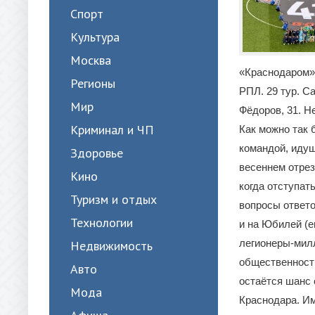
Спорт
Культура
Москва
«Краснодаром»
Регионы
РПЛ. 29 тур. Са
Мир
Фёдоров, 31. Н
Криминал и ЧП
Как можно так 
командой, идущ
Здоровье
весеннем отрезк
Кино
когда отступат
Туризм и отдых
вопросы ответо
Технологии
и на Юбилей (е
легионеры-мил
Недвижимость
общественности
Авто
остаётся шанс 
Мода
Краснодара. Им