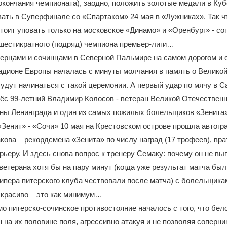
 окончания чемпионата), заодно, положить золотые медали в Куб
ать в Суперфинале со «Спартаком» 24 мая в «Лужниках». Так ч
тоит уповать только на московское «Динамо» и «Оренбург» - со
шестикратного (подряд) чемпиона премьер-лиги…
ерцами и сочинцами в Северной Пальмире на самом дорогом и 
адионе Европы началась с минуты молчания в память о Велико
будут начинаться с такой церемонии. А первый удар по мячу в С
ёс 99-летний Владимир Колосов - ветеран Великой Отечественн
ны Ленинграда и один из самых пожилых болельщиков «Зенита»
Зенит» - «Сочи» 10 мая на Крестовском острове прошла автогр
ова – рекордсмена «Зенита» по числу наград (17 трофеев), вр
ьеру. И здесь снова вопрос к тренеру Семаку: почему он не вы
ветерана хотя бы на пару минут (когда уже результат матча бы
ипера питерского клуба чествовали после матча) с болельщик
 красиво – это как минимум…
о питерско-сочинское противостояние началось с того, что бел
 на их половине поля, агрессивно атакуя и не позволяя соперни