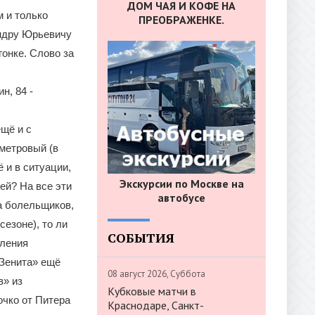
ДОМ ЧАЯ И КОФЕ НА
 и только
ПРЕОБРАЖЕНКЕ.
ндру Юрьевичу
гонке. Слово за
н, 84 -
ещё и с
-метровый (в
ё и в ситуации,
Экскурсии по Москве на
ей? На все эти
автобусе
на болельщиков,
сезоне), то ли
СОБЫТИЯ
вления
«Зенита» ещё
08 август 2026, Суббота
в» из
Кубковые матчи в
очко от Питера
Краснодаре, Санкт-