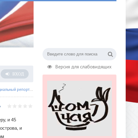
Версия для слабовидящих
ВХОД
иальный репортаж
» «Зенит» чудом обыграл «Сочи»
у, и 45
острова, и
ом