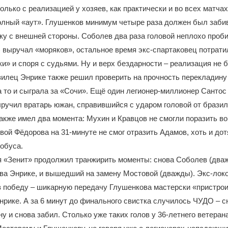
только с реализацией у хозяев, как практически и во всех матча
олный «аут». Глушенков минимум четыре раза должен был забив
тку с внешней стороны. Соболев два раза головой неплохо проби
) выручал «моряков», остальное время экс-спартаковец потрати
и» и споря с судьями. Ну и верх бездарности – реализация не б
зилец Энрике также решил проверить на прочность перекладину
а то и сыграла за «Сочи». Ещё один легионер-миллионер Сантос
ыручил вратарь южан, справившийся с ударом головой от бразил
акже имел два момента: Мухин и Кравцов не смогли поразить в
овой Фёдорова на 31-минуте не смог отразить Адамов, хоть и до
обуса.
 «Зенит» продолжил транжирить моменты: снова Соболев (дваж
ва Энрике, и вышедший на замену Мостовой (дважды). Экс-лок
в победу – шикарную передачу Глушенкова мастерски «пристро
нрике. А за 6 минут до финального свистка случилось ЧУДО – с
у и снова забил. Столько уже таких голов у 36-летнего ветерана