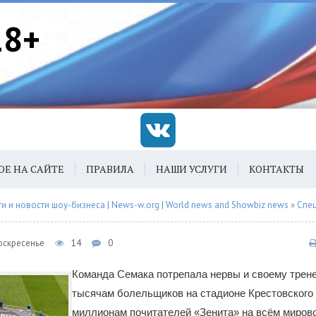
18+
ОЕ НА САЙТЕ
ПРАВИЛА
НАШИ УСЛУГИ
КОНТАКТЫ
 и новости шоу-бизнеса | News-w.org | World news and Showbiz news
»
Спец
Воскресенье
14
0
Команда Семака потрепала нервы и своему тренер
тысячам болельщиков на стадионе Крестовского 
миллионам почитателей «Зенита» на всём миров