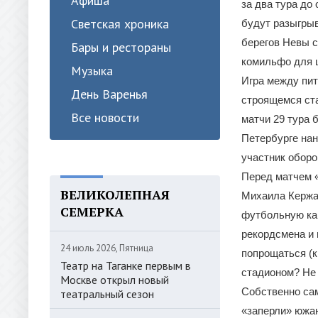
Афиша
за два тура до
Светская хроника
будут разыгрыв
берегов Невы с
Бары и рестораны
комильфо для 
Музыка
Игра между пит
День Варенья
строящемся ст
Все новости
матчи 29 тура 
Петербурге нан
участник оборо
Перед матчем «
ВЕЛИКОЛЕПНАЯ
Михаила Кержак
СЕМЕРКА
футбольную кар
рекордсмена и 
24 июль 2026, Пятница
попрощаться (к
Театр на Таганке первым в
стадионом? Не
Москве открыл новый
Собственно сам
театральный сезон
«заперли» южан