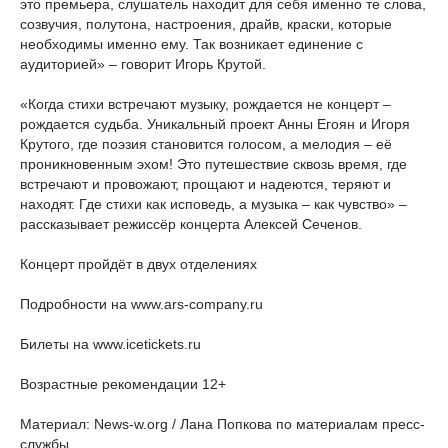
это премьера, слушатель находит для себя именно те слова,
созвучия, полутона, настроения, драйв, краски, которые
необходимы именно ему. Так возникает единение с
аудиторией» – говорит Игорь Крутой.
«Когда стихи встречают музыку, рождается не концерт –
рождается судьба. Уникальный проект Анны Егоян и Игоря
Крутого, где поэзия становится голосом, а мелодия – её
проникновенным эхом! Это путешествие сквозь время, где
встречают и провожают, прощают и надеются, теряют и
находят. Где стихи как исповедь, а музыка – как чувство» –
рассказывает режиссёр концерта Алексей Сеченов.
Концерт пройдёт в двух отделениях
Подробности на www.ars-company.ru
Билеты на www.icetickets.ru
Возрастные рекомендации 12+
Материал: News-w.org / Лана Попкова по материалам пресс-
службы