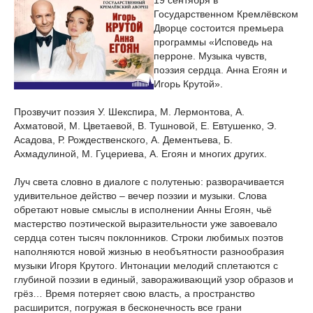
19 сентября в
Государственном Кремлёвском
Дворце состоится премьера
программы «Исповедь на
перроне. Музыка чувств,
поэзия сердца. Анна Егоян и
Игорь Крутой».
Прозвучит поэзия У. Шекспира, М. Лермонтова, А.
Ахматовой, М. Цветаевой, В. Тушновой, Е. Евтушенко, Э.
Асадова, Р. Рождественского, А. Дементьева, Б.
Ахмадулиной, М. Гуцериева, А. Егоян и многих других.
Луч света словно в диалоге с полутенью: разворачивается
удивительное действо – вечер поэзии и музыки. Слова
обретают новые смыслы в исполнении Анны Егоян, чьё
мастерство поэтической выразительности уже завоевало
сердца сотен тысяч поклонников. Строки любимых поэтов
наполняются новой жизнью в необъятности разнообразия
музыки Игоря Крутого. Интонации мелодий сплетаются с
глубиной поэзии в единый, завораживающий узор образов и
грёз… Время потеряет свою власть, а пространство
расширится, погружая в бесконечность все грани