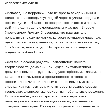
человеческих чувств.
«Исповедь на перроне» – это не просто вечер музыки и
стихов, это исповедь двух людей через звучание сердца и
поэзию души… И какое же невероятное счастье и честь
выйти на одну сцену с легендарным маэстро – Игорем
Яковлевичем Крутым. Я уверена, что наш зритель
почувствует ту самую магию, которая рождается лишь там,
где встречаются искренность, талант и любовь к искусству.
Это больше, чем концерт. Это прожитая исповедь» –
поделилась Анна Егоян.
«Для меня особая радость – воплощение нашего
творческого тандема с Анной, чудесной талантливой
девушки с немного грустными одухотворёнными глазами, с
талантом гениального и проникновенного чтеца, с
пронзительно чувствительным отношением к музыке и
слову… Как композитору, мне интересны разные формы
творческих альянсов, эксперименты, небанальные решения.
По моим наблюдениям, зритель тоже всегда живо
интересуется новыми воплощениями вдохновенных и
созидательных идей. В каждой программе, особенно если