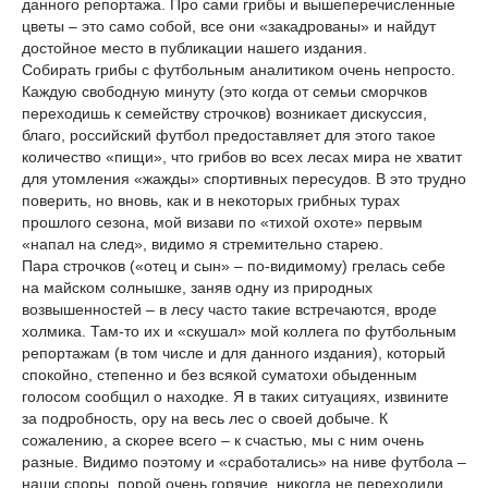
данного репортажа. Про сами грибы и вышеперечисленные
цветы – это само собой, все они «закадрованы» и найдут
достойное место в публикации нашего издания.
Собирать грибы с футбольным аналитиком очень непросто.
Каждую свободную минуту (это когда от семьи сморчков
переходишь к семейству строчков) возникает дискуссия,
благо, российский футбол предоставляет для этого такое
количество «пищи», что грибов во всех лесах мира не хватит
для утомления «жажды» спортивных пересудов. В это трудно
поверить, но вновь, как и в некоторых грибных турах
прошлого сезона, мой визави по «тихой охоте» первым
«напал на след», видимо я стремительно старею.
Пара строчков («отец и сын» – по-видимому) грелась себе
на майском солнышке, заняв одну из природных
возвышенностей – в лесу часто такие встречаются, вроде
холмика. Там-то их и «скушал» мой коллега по футбольным
репортажам (в том числе и для данного издания), который
спокойно, степенно и без всякой суматохи обыденным
голосом сообщил о находке. Я в таких ситуациях, извините
за подробность, ору на весь лес о своей добыче. К
сожалению, а скорее всего – к счастью, мы с ним очень
разные. Видимо поэтому и «сработались» на ниве футбола –
наши споры, порой очень горячие, никогда не переходили