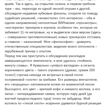
краёв. Так и здесь, на открытие сезона, в первом грибном
туре – мы, переходя из одной лесной опушки к другой,
обсуждали недавние кубковые финалы, спорили по поводу
судейских решений, «чихвостили» (что интересно – оба в
одном направлении) непонятные ВАРовские «просмотры»,
«костерили» тренеров и игроков, особенно тех, которые не
забивают 11-ти метровые, ну и выдвигали свои версии (здесь
– совершенно противоположные) новых тренерских отставок,
а главное – назначений. Моя «философия» - доверять
отечественным специалистам, видение моего оппонента –
зарубежный тренер с опытом.
Перед тем как приступить к обсуждению раскладов
завершающегося чемпионата, и мне удалось «поймать
минуту славы». Я буквально «упёрся взглядом» в гиганта
коричневого цвета – такого огромного (думаю, грамм 200
точно!) строчка никогда не встречал в своей почти
полувековой «охоте» за грибами. Его размеры впечатляли,
его «морщины» напоминали колею из знаменитой песни
Высоцкого, его цвет – крепкий кофе и никакого молока, а его
запах – непередаваемая гамма, которую пару дней (до
матчей предпоследнего тура) точно не забудешь. Мой
коллега по «тихой охоте» искренне удивился бурной реакции