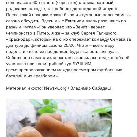
седовласого 60-летнего (через год) старика, который
радовался находке, как ребенок долгожданной игрушке.
После такой находки можно было и «туманные перспективы»
сезона обсудить. Здесь мы с Евгением вновь разошлись по
разным «углам»: он уверяет, что «Зенит» вернёт
чемпионство в Питер, я же – за клуб Сергея Галицкого,
«Краснодар», который на очко опережает команду Семака за
два тура до финиша сезона 25/26. Что ж – всего пару
недель, и кто-то из нас должен будет «съесть шляпу»…
Собственно сама «тихая охота» закончилась тем, что оба её
участника признали грибной тур ЛУЧШИМ
времяпрепровождением между просмотром футбольных
баталий и их «разбором».
Материал и фото: News-w.org / Владимир Сабадаш