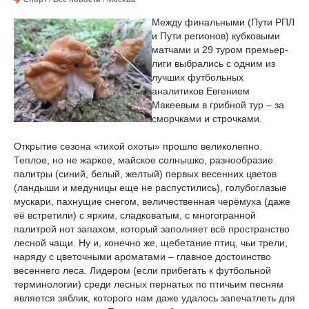
Между финальными (Пути РПЛ
и Пути регионов) кубковыми
матчами и 29 туром премьер-
лиги выбрались с одним из
лучших футбольных
аналитиков Евгением
Макеевым в грибной тур – за
сморчками и строчками.
Открытие сезона «тихой охоты» прошло великолепно.
Теплое, но не жаркое, майское солнышко, разнообразие
палитры (синий, белый, желтый) первых весенних цветов
(ландыши и медуницы еще не распустились), голубоглазые
мускари, пахнущие снегом, величественная черёмуха (даже
её встретили) с ярким, сладковатым, с многогранной
палитрой нот запахом, который заполняет всё пространство
лесной чащи. Ну и, конечно же, щебетание птиц, чьи трели,
наряду с цветочными ароматами – главное достоинство
весеннего леса. Лидером (если прибегать к футбольной
терминологии) среди лесных пернатых по птичьим песням
является зяблик, которого нам даже удалось запечатлеть для