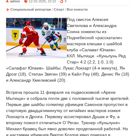
admin
12-02-2025, 23:10
9
Специальный репортаж
/
Спорт
/
Все новости
Под свисток Алексея
Светилова и Александра
Соина хоккеисты из
Поднебесной «расскатали»
мастеров клюшки с шайбой
клуба «Салават Юлаев».
КХЛ. Мытищи. «Куньлунь Ред
Стар» 4:2 (2:2, 1:0, 1:0)
«Салафат Юлаев». Шайбы: Лукас Локхарт (4-я минута), Ян
Дрозг (18), Степан Звягин (39) и Кайл Рау (48); Денис Ян (18)
и Александр Хмелевский (20).
Встреча прошла 11 февраля на подмосковной «Арене
Мытищи» и собрала почти две с половиной тысячи зрителей.
Первые две шайбы голкипер уфимцев Самонов пропустил в
стартовую двадцатиминутку от китайких мастеров хоккея
Локхарта и Дрозга. Первому ассистировал Душак и Фу, а
второму помогл отличиться О`Реган. Тренер «Куньлуня»
Михаил Кравец был явно доволен проделанной работой. Но
и наставкик уфимцев Виктор Козлов явно приехал в