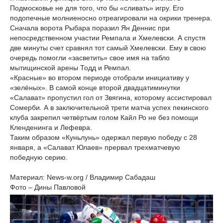
Подмосковье не для того, что бы «сливать» игру. Его
подопечные молниеносно отреагировали на окрики тренера.
Сначала ворота Рыбара поразил Ян Деннис при
непосредственном участии Ремпала и Хмелевски. А спустя
две минуты счет сравнял тот самый Хмелевски. Ему в свою
очередь помогли «засветить» свое имя на табло
мытищинской арены Тодд и Ремпал.
«Красные» во втором периоде отобрали инициативу у
«зелёных». В самой конце второй двадцатиминутки
«Салават» пропустил гол от Звягина, которому ассистировал
Сомерби. А в заключительной трети матча успех пекинского
клуба закрепил четвёртым голом Кайл Ро не без помощи
Кленденинга и Лефевра.
Таким образом «Куньлунь» одержал первую победу с 28
января, а «Салават Юлаев» прервал трехматчевую
победную серию.
Материал: News-w.org / Владимир Сабадаш
Фото – Дины Павловой