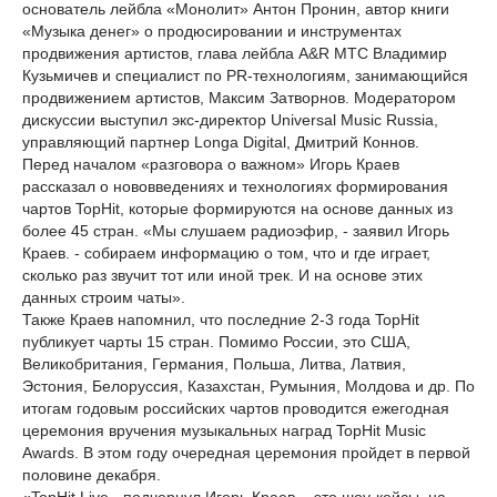
основатель лейбла «Монолит» Антон Пронин, автор книги
«Музыка денег» о продюсировании и инструментах
продвижения артистов, глава лейбла A&R МТС Владимир
Кузьмичев и специалист по PR-технологиям, занимающийся
продвижением артистов, Максим Затворнов. Модератором
дискуссии выступил экс-директор Universal Music Russia,
управляющий партнер Longa Digital, Дмитрий Коннов.
Перед началом «разговора о важном» Игорь Краев
рассказал о нововведениях и технологиях формирования
чартов TopHit, которые формируются на основе данных из
более 45 стран. «Мы слушаем радиоэфир, - заявил Игорь
Краев. - собираем информацию о том, что и где играет,
сколько раз звучит тот или иной трек. И на основе этих
данных строим чаты».
Также Краев напомнил, что последние 2-3 года TopHit
публикует чарты 15 стран. Помимо России, это США,
Великобритания, Германия, Польша, Литва, Латвия,
Эстония, Белоруссия, Казахстан, Румыния, Молдова и др. По
итогам годовым российских чартов проводится ежегодная
церемония вручения музыкальных наград TopHit Music
Awards. В этом году очередная церемония пройдет в первой
половине декабря.