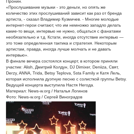
Пронин.
«Прослушивание музыки - это деньги, но опять же
количество этих прослушиваний зависит как раз от бренда
артиста, - сказал Владимир Кузмичев. - Многие молодые
интернет-герои считают, что им немножко западло делать
какие-то вещи, интервью не нужно, общаться с фанатами
необязательно и т.д. Кстати, иногда отсутствие интервью —
это тоже определенная тактика и стратегия. Некоторым
артистам, правда, иногда лучше молчать и не давать
интервью».
В финале вечера состоялся концерт, в котором приняли
участие: Alish, Дмитрий Колдун, DJ Dimixer, Deniiza, Свят,
Derzy, ANNA, Trida, Betsy Teplova, 5sta Family и Катя Лель,
которая исполнила дуэтную песню с солисткой группы Betsy.
Ведущей концерта выступила Настя Негода.
Материал: News-w.org / Наталья Логинов
Фото: News-w.org / Сергей Виноградов