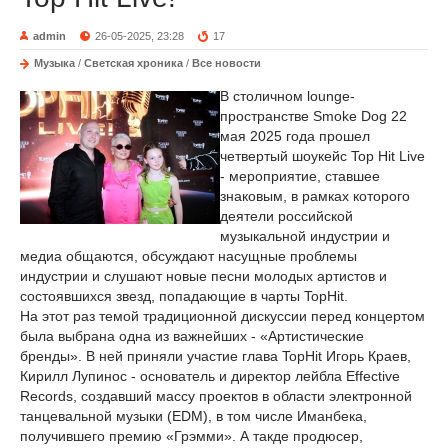
admin
26-05-2025, 23:28
17
Музыка
/
Светская хроника
/
Все новости
В столичном lounge-
пространстве Smoke Dog 22
мая 2025 года прошел
четвертый шоукейс Top Hit Live
- мероприятие, ставшее
знаковым, в рамках которого
деятели российской
музыкальной индустрии и
медиа общаются, обсуждают насущные проблемы
индустрии и слушают новые песни молодых артистов и
состоявшихся звезд, попадающие в чарты TopHit.
На этот раз темой традиционной дискуссии перед концертом
была выбрана одна из важнейших - «Артистические
бренды». В ней приняли участие глава TopHit Игорь Краев,
Кирилл Лупинос - основатель и директор лейбла Effective
Records, создавший массу проектов в области электронной
танцевальной музыки (EDM), в том числе Иманбека,
получившего премию «Грэмми». А такде продюсер,