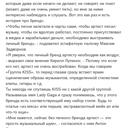
которые даже если ничего не делают, не говорят, не поют
(может, даже не очень умеют петь), но мне за ними
интересно наблюдать и слушать. Вот это как раз и есть
история про бренд».
«Чтобы песни залетали в чарты сами, чтобы артист писал
музыку, чтобы он вдолгую работал, постоянно присутствовал
в медиа и зарабатывал деньги, необходимо выстраивать
личный бренд», - подхватил эстафетную палочку Максим
Задворнов.
«Я уверен, что личный бренд артисту необходим как воздух,
- выразил свое мнение Кирилл Лупинос. - Потому что если
его нет, артист не очень востребован. Когда мы говорим
«Группа KISS», то перед глазам сразу встают яркие
сценические образы музыкантов, определенной стилистики
клипы, гитары и т.д.
Ты никогда не спутаешь KISS ни с какой другой группой.
Называешь имя Lady Gaga и сразу понимаешь, что у этого
бренда есть соответствующий ему набор стиля. Будь то
платье «из мяса» или перьев, экстравагантный мейк ап или
что-то еще».
«Мне кажется, сейчас без личного бренда артист — это
просто музыкальный шум», - согласился с ним Антон