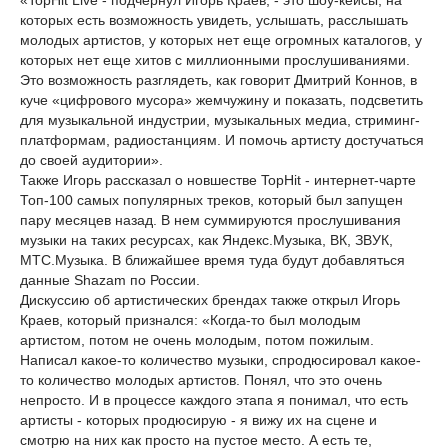
«TopHit Live - подчернул Игорь Краев, - это шоу-кейсы, на
которых есть возможность увидеть, услышать, расслышать
молодых артистов, у которых нет еще огромных каталогов, у
которых нет еще хитов с миллионными прослушиваниями.
Это возможность разглядеть, как говорит Дмитрий Коннов, в
куче «цифрового мусора» жемчужину и показать, подсветить
для музыкальной индустрии, музыкальных медиа, стриминг-
платформам, радиостанциям. И помочь артисту достучаться
до своей аудитории».
Также Игорь рассказал о новшестве TopHit - интернет-чарте
Топ-100 самых популярных треков, который был запущен
пару месяцев назад. В нем суммируются прослушивания
музыки на таких ресурсах, как Яндекс.Музыка, ВК, ЗВУК,
МТС.Музыка. В ближайшее время туда будут добавляться
данные Shаzam по России.
Дискуссию об артистических брендах также открыл Игорь
Краев, который признался: «Когда-то был молодым
артистом, потом не очень молодым, потом пожилым.
Написал какое-то количество музыки, спродюсировал какое-
то количество молодых артистов. Понял, что это очень
непросто. И в процессе каждого этапа я понимал, что есть
артисты - которых продюсирую - я вижу их на сцене и
смотрю на них как просто на пустое место. А есть те,