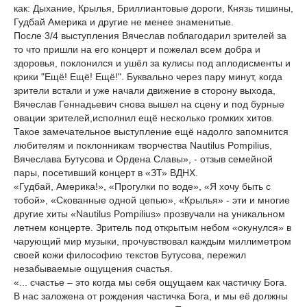
как: Дыхание, Крылья, Бриллиантовые дороги, Князь тишины,
Гудбай Америка и другие не менее знаменитые.
После 3/4 выступления Вячеслав поблагодарил зрителей за
то что пришли на его концерт и пожелал всем добра и
здоровья, поклонился и ушёл за кулисы под аплодисменты и
крики "Ещё! Ещё! Ещё!". Буквально через пару минут, когда
зрители встали и уже начали движение в сторону выхода,
Вячеслав Геннадьевич снова вышел на сцену и под бурные
овации зрителей,исполнил ещё несколько громких хитов.
Такое замечательное выступление ещё надолго запомнится
любителям и поклонникам творчества Nautilus Pompilius,
Вячеслава Бутусова и Ордена Славы», - отзыв семейной
пары, посетивший концерт в «ЗТ» ВДНХ.
«Гудбай, Америка!», «Прогулки по воде», «Я хочу быть с
тобой», «Скованные одной цепью», «Крылья» - эти и многие
другие хиты «Nautilus Pompilius» прозвучали на уникальном
летнем концерте. Зритель под открытым небом «окунулся» в
чарующий мир музыки, прочувствовал каждым миллиметром
своей кожи философию текстов Бутусова, пережил
незабываемые ощущения счастья.
«... счастье – это когда мы себя ощущаем как частичку Бога.
В нас заложена от рождения частичка Бога, и мы её должны