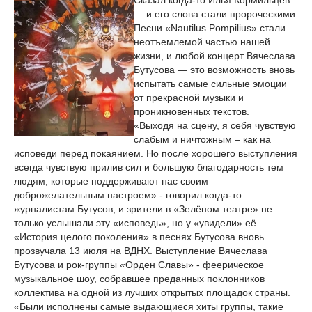
Сказал когда-то Илья Кормильцев
— и его слова стали пророческими.
Песни «Nautilus Pompilius» стали
неотъемлемой частью нашей
жизни, и любой концерт Вячеслава
Бутусова — это возможность вновь
испытать самые сильные эмоции
от прекрасной музыки и
проникновенных текстов.
«Выходя на сцену, я себя чувствую
слабым и ничтожным – как на
исповеди перед покаянием. Но после хорошего выступления
всегда чувствую прилив сил и большую благодарность тем
людям, которые поддерживают нас своим
доброжелательным настроем» - говорил когда-то
журналистам Бутусов, и зрители в «Зелёном театре» не
только услышали эту «исповедь», но у «увидели» её.
«История целого поколения» в песнях Бутусова вновь
прозвучала 13 июля на ВДНХ. Выступление Вячеслава
Бутусова и рок-группы «Орден Славы» - феерическое
музыкальное шоу, собравшее преданных поклонников
коллектива на одной из лучших открытых площадок страны.
«Были исполнены самые выдающиеся хиты группы, такие