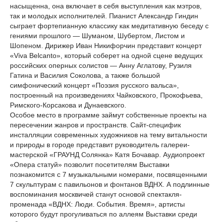
насыщенна, она включает в себя выступления как мэтров,
так и молодых исполнителей. Пианист Александр Гиндин
сыграет фортепианную классику как медитативную беседу с
гениями прошлого — Шуманом, Шубертом, Листом и
Шопеном. Дирижер Иван Никифорчин представит концерт
«Viva Belcanto», который соберет на одной сцене ведущих
российских оперных солистов — Анну Аглатову, Рузиля
Гатина и Василия Соколова, а также большой
симфонический концерт «Поэзия русского вальса»,
построенный на произведениях Чайковского, Прокофьева,
Римского-Корсакова и Дунаевского.
Особое место в программе займут собственные проекты на
пересечении жанров и пространств. Сайт-специфик
инсталляции современных художников на тему витальности
и природы в городе представит руководитель галереи-
мастерской «ГРАУНД Солянка» Катя Бочавар. Аудиопроект
«Опера статуй» позволит посетителям Выставки
познакомится с 7 музыкальными номерами, посвященными
7 скульптурам с павильонов и фонтанов ВДНХ. А подлинные
воспоминания москвичей станут основой спектакля-
променада «ВДНХ: Люди. События. Время», артисты
которого будут прогуливаться по аллеям Выставки среди