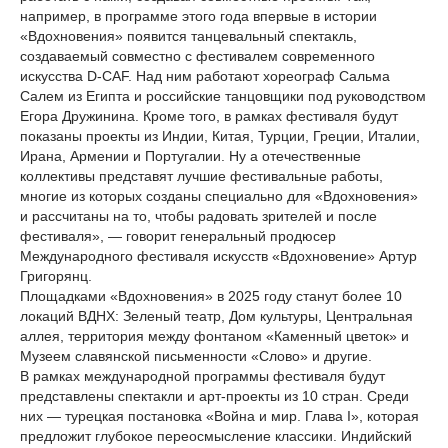
например, в программе этого года впервые в истории
«Вдохновения» появится танцевальный спектакль,
создаваемый совместно с фестивалем современного
искусства D-CAF. Над ним работают хореограф Сальма
Салем из Египта и российские танцовщики под руководством
Егора Дружинина. Кроме того, в рамках фестиваля будут
показаны проекты из Индии, Китая, Турции, Греции, Италии,
Ирана, Армении и Португалии. Ну а отечественные
коллективы представят лучшие фестивальные работы,
многие из которых созданы специально для «Вдохновения»
и рассчитаны на то, чтобы радовать зрителей и после
фестиваля», — говорит генеральный продюсер
Международного фестиваля искусств «Вдохновение» Артур
Григорянц.
Площадками «Вдохновения» в 2025 году станут более 10
локаций ВДНХ: Зеленый театр, Дом культуры, Центральная
аллея, территория между фонтаном «Каменный цветок» и
Музеем славянской письменности «Слово» и другие.
В рамках международной программы фестиваля будут
представлены спектакли и арт-проекты из 10 стран. Среди
них — турецкая постановка «Война и мир. Глава I», которая
предложит глубокое переосмысление классики. Индийский