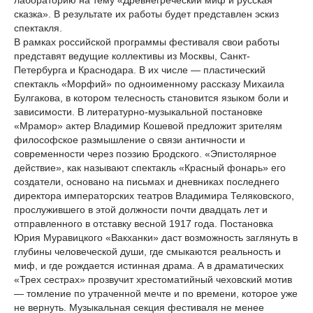
лабораторию на тему «Древнегреческий миф и русская
сказка». В результате их работы будет представлен эскиз
спектакля.
В рамках российской программы фестиваля свои работы
представят ведущие коллективы из Москвы, Санкт-
Петербурга и Краснодара. В их числе — пластический
спектакль «Морфий» по одноименному рассказу Михаила
Булгакова, в котором телесность становится языком боли и
зависимости. В литературно-музыкальной постановке
«Мрамор» актер Владимир Кошевой предложит зрителям
философское размышление о связи античности и
современности через поэзию Бродского. «Эпистолярное
действие», как называют спектакль «Красный фонарь» его
создатели, основано на письмах и дневниках последнего
директора императорских театров Владимира Теляковского,
прослужившего в этой должности почти двадцать лет и
отправленного в отставку весной 1917 года. Постановка
Юрия Муравицкого «Вакханки» даст возможность заглянуть в
глубины человеческой души, где смыкаются реальность и
миф, и где рождается истинная драма. А в драматических
«Трех сестрах» прозвучит хрестоматийный чеховский мотив
— томление по утраченной мечте и по времени, которое уже
не вернуть. Музыкальная секция фестиваля не менее