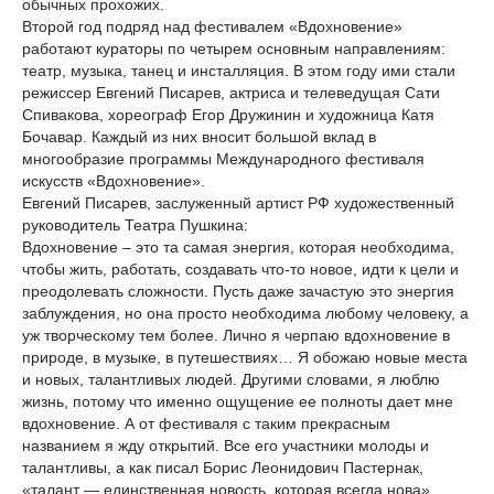
обычных прохожих.
Второй год подряд над фестивалем «Вдохновение»
работают кураторы по четырем основным направлениям:
театр, музыка, танец и инсталляция. В этом году ими стали
режиссер Евгений Писарев, актриса и телеведущая Сати
Спивакова, хореограф Егор Дружинин и художница Катя
Бочавар. Каждый из них вносит большой вклад в
многообразие программы Международного фестиваля
искусств «Вдохновение».
Евгений Писарев, заслуженный артист РФ художественный
руководитель Театра Пушкина:
Вдохновение – это та самая энергия, которая необходима,
чтобы жить, работать, создавать что-то новое, идти к цели и
преодолевать сложности. Пусть даже зачастую это энергия
заблуждения, но она просто необходима любому человеку, а
уж творческому тем более. Лично я черпаю вдохновение в
природе, в музыке, в путешествиях… Я обожаю новые места
и новых, талантливых людей. Другими словами, я люблю
жизнь, потому что именно ощущение ее полноты дает мне
вдохновение. А от фестиваля с таким прекрасным
названием я жду открытий. Все его участники молоды и
талантливы, а как писал Борис Леонидович Пастернак,
«талант — единственная новость, которая всегда нова».