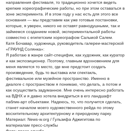
направления фестиваля, то традиционно хочется видеть
крепкие хореографические работы, но при этом оставаться в
зоне эксперимента. И в этом году у нас есть для этого все
основания — мы представим как уже готовые постановки,
которые, я уверен, никого не оставят равнодушными, так и
займемся созданием новой, экспериментальной работы
совместно с египетским хореографом Сальмой Салем.
Катя Бочавар, художница, руководитель галереи-мастерской
«ГРАУНД Солянка»:
Я работаю в жанре сайт-специфик, как художник, как куратор
и как экспозиционер. Поэтому, главным вдохновением для
меня является то место, где мне предстоит создать
произведение, будь то выставка или спектакль,
фестивальное или музейное пространство. Именно в
диалоге с пространством я понимаю, что делать, а потом и
как осуществить задуманное. Мне очень интересно работать
на ВДНХ и я давно хотела внедриться в его ландшафт
паблик-арт объектами. Надеюсь, то, что получится сделать,
станет началом моего художественного рейда по этому
восхитительному архитектурному и природному парку.
Материал: News-w.org / Гульзифа Аджигитова по
материалам пресс-службы