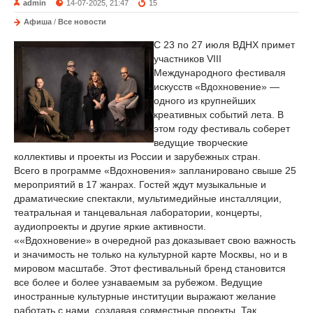
admin
14-07-2025, 21:47
15
Афиша
/
Все новости
С 23 по 27 июля ВДНХ примет
участников VIII
Международного фестиваля
искусств «Вдохновение» —
одного из крупнейших
креативных событий лета. В
этом году фестиваль соберет
ведущие творческие
коллективы и проекты из России и зарубежных стран.
Всего в программе «Вдохновения» запланировано свыше 25
мероприятий в 17 жанрах. Гостей ждут музыкальные и
драматические спектакли, мультимедийные инсталляции,
театральная и танцевальная лаборатории, концерты,
аудиопроекты и другие яркие активности.
««Вдохновение» в очередной раз доказывает свою важность
и значимость не только на культурной карте Москвы, но и в
мировом масштабе. Этот фестивальный бренд становится
все более и более узнаваемым за рубежом. Ведущие
иностранные культурные институции выражают желание
работать с нами, создавая совместные проекты. Так,