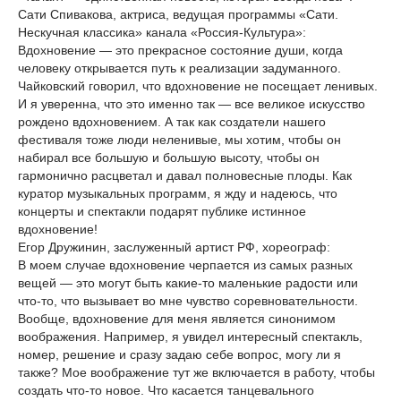
Сати Спивакова, актриса, ведущая программы «Сати.
Нескучная классика» канала «Россия-Культура»:
Вдохновение — это прекрасное состояние души, когда
человеку открывается путь к реализации задуманного.
Чайковский говорил, что вдохновение не посещает ленивых.
И я уверенна, что это именно так — все великое искусство
рождено вдохновением. А так как создатели нашего
фестиваля тоже люди неленивые, мы хотим, чтобы он
набирал все большую и большую высоту, чтобы он
гармонично расцветал и давал полновесные плоды. Как
куратор музыкальных программ, я жду и надеюсь, что
концерты и спектакли подарят публике истинное
вдохновение!
Егор Дружинин, заслуженный артист РФ, хореограф:
В моем случае вдохновение черпается из самых разных
вещей — это могут быть какие-то маленькие радости или
что-то, что вызывает во мне чувство соревновательности.
Вообще, вдохновение для меня является синонимом
воображения. Например, я увидел интересный спектакль,
номер, решение и сразу задаю себе вопрос, могу ли я
также? Мое воображение тут же включается в работу, чтобы
создать что-то новое. Что касается танцевального