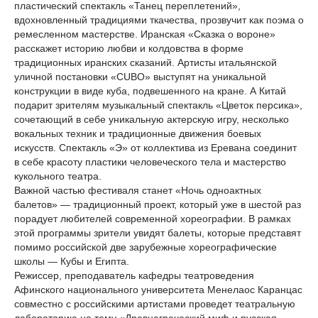
пластический спектакль «Танец переплетений»,
вдохновленный традициями ткачества, прозвучит как поэма о
ремесленном мастерстве. Иранская «Сказка о вороне»
расскажет историю любви и колдовства в форме
традиционных иранских сказаний. Артисты итальянской
уличной постановки «CUBO» выступят на уникальной
конструкции в виде куба, подвешенного на кране. А Китай
подарит зрителям музыкальный спектакль «Цветок персика»,
сочетающий в себе уникальную актерскую игру, несколько
вокальных техник и традиционные движения боевых
искусств. Спектакль «Э» от коллектива из Еревана соединит
в себе красоту пластики человеческого тела и мастерство
кукольного театра.
Важной частью фестиваля станет «Ночь одноактных
балетов» — традиционный проект, который уже в шестой раз
порадует любителей современной хореографии. В рамках
этой программы зрители увидят балеты, которые представят
помимо российской две зарубежные хореографические
школы — Кубы и Египта.
Режиссер, преподаватель кафедры театроведения
Афинского национального университета Менелаос Каранцас
совместно с российскими артистами проведет театральную