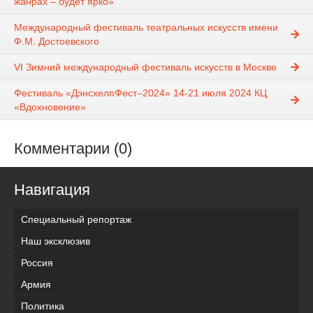
жанрах – будет ярко»
Международный фестиваль театральных искусств имени
Ф.М. Достоевского
VI Зимний международный фестиваль искусств в Москве
Фестиваль «ДэнсхелпФест–2024» 14-21 июля 2024 КЦ
«Вдохновение»
Комментарии (0)
Навигация
Специальный репортаж
Наш эксклюзив
Россия
Армия
Политика