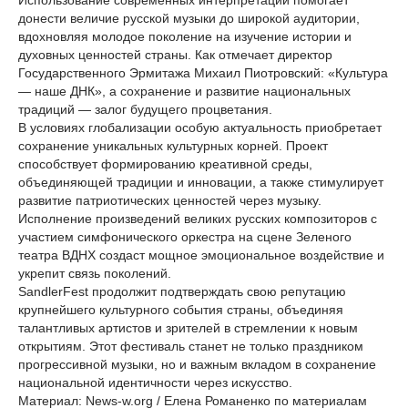
Использование современных интерпретаций помогает
донести величие русской музыки до широкой аудитории,
вдохновляя молодое поколение на изучение истории и
духовных ценностей страны. Как отмечает директор
Государственного Эрмитажа Михаил Пиотровский: «Культура
— наше ДНК», а сохранение и развитие национальных
традиций — залог будущего процветания.
В условиях глобализации особую актуальность приобретает
сохранение уникальных культурных корней. Проект
способствует формированию креативной среды,
объединяющей традиции и инновации, а также стимулирует
развитие патриотических ценностей через музыку.
Исполнение произведений великих русских композиторов с
участием симфонического оркестра на сцене Зеленого
театра ВДНХ создаст мощное эмоциональное воздействие и
укрепит связь поколений.
SandlerFest продолжит подтверждать свою репутацию
крупнейшего культурного события страны, объединяя
талантливых артистов и зрителей в стремлении к новым
открытиям. Этот фестиваль станет не только праздником
прогрессивной музыки, но и важным вкладом в сохранение
национальной идентичности через искусство.
Материал: News-w.org / Елена Романенко по материалам