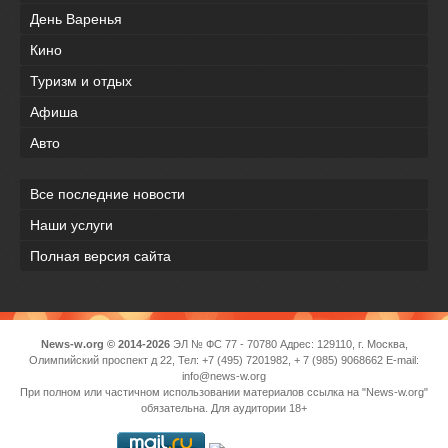
День Варенья
Кино
Туризм и отдых
Афиша
Авто
Все последние новости
Наши услуги
Полная версия сайта
News-w.org © 2014-2026
ЭЛ № ФС 77 - 70780 Адрес: 129110, г. Москва,
Олимпийский проспект д 22, Тел: +7 (495) 7201982, + 7 (985) 9068662 E-mail:
info@news-w.org
При полном или частичном использовании материалов ссылка на "News-w.org"
обязательна. Для аудитории 18+