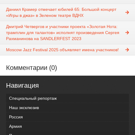
Даниил Крамер отмечает юбилей 65: Большой концерт
«Игры в джаз» в Зеленом театре ВДНХ
Дмитрий Четвергов и участники проекта «Золотая Нота:
трамплин для талантов» исполнят произведения Сергея
Рахманинова на SANDLERFEST 2023
Moscow Jazz Festival 2025 объявляет имена участников!
Комментарии (0)
Навигация
Специальный репортаж
Наш эксклюзив
Россия
Армия