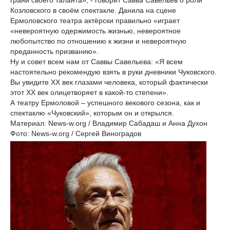
грани своего таланта», - говорит Савва Савельев о роли
Козловского в своём спектакле. Данила на сцене
Ермоловского театра актёрски правильно «играет
«невероятную одержимость жизнью, невероятное
любопытство по отношению к жизни и невероятную
преданность призванию».
Ну и совет всем нам от Саввы Савельева: «Я всем
настоятельно рекомендую взять в руки дневники Чуковского.
Вы увидите XX век глазами человека, который фактически
этот XX век олицетворяет в какой-то степени».
А театру Ермоловой – успешного векового сезона, как и
спектаклю «Чуковский», которым он и открылся.
Материал: News-w.org / Владимир Сабадаш и Анна Духон
Фото: News-w.org / Сергей Виноградов