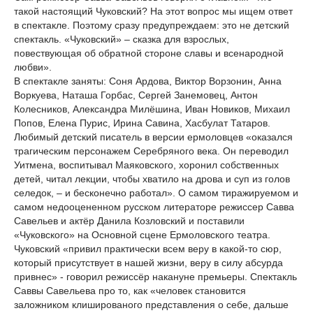
такой настоящий Чуковский? На этот вопрос мы ищем ответ
в спектакле. Поэтому сразу предупреждаем: это не детский
спектакль. «Чуковский» – сказка для взрослых,
повествующая об обратной стороне славы и всенародной
любви».
В спектакле заняты: Соня Ардова, Виктор Ворзонин, Анна
Воркуева, Наташа Горбас, Сергей Занемовец, Антон
Колесников, Александра Милёшина, Иван Новиков, Михаил
Попов, Елена Пурис, Ирина Савина, Хасбулат Татаров.
Любимый детский писатель в версии ермоловцев «оказался
трагическим персонажем Серебряного века. Он переводил
Уитмена, воспитывал Маяковского, хоронил собственных
детей, читал лекции, чтобы хватило на дрова и суп из голов
селедок, – и бесконечно работал». О самом тиражируемом и
самом недооцененном русском литераторе режиссер Савва
Савельев и актёр Данила Козловский и поставили
«Чуковского» на Основной сцене Ермоловского театра.
Чуковский «привил практически всем веру в какой-то сюр,
который присутствует в нашей жизни, веру в силу абсурда
привнес» - говорил режиссёр накануне премьеры. Спектакль
Саввы Савельева про то, как «человек становится
заложником клишированого представления о себе, дальше