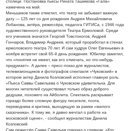
столице. Постановка пьесы Рината Ташимова «Гала»
намечена на май.
Меньшиков также отметил, что театр не забывает важную
дату — 125 лет со дня рождения Андрея Михайловича
Лобанова, актёра, режиссёра, педагога ГИТИСа, с 1946 года
художественного руководителя Театра Ермоловой. Среди
его учеников значатся Георгий Товстоногов, Андрей
Гончаров, Владимир Андреев, который проработал в стенах
ермоловского театра 70 лет. И сам худрук Олег Евгеньевич в
ноябре встретит свой 65-й день рождения. Юбиляр заметил,
что «понятия не имеет, как его отмечать, но что-нибудь
придумает». А далее – пресс-показ для журналистов,
телевизионщиков и фотографов спектакля «Чуковский» в
котором актер Данила Козловский исполнил главную роль.
«Пьеса Саввы Савельева о Чуковском удивительна. Для
многих читателей существовал только образ доброго
дедушки, похожего на Айболита. Спектакль раскрывает
гораздо более сложную фигуру писателя, поэта,
переводчика и критика, выходящую за рамки «милого
сказочника». К тому же, я давно мечтал о работе на
московской сцене», - сообщил журналистам Данила
Козловский.
Сам режиссёр Савва Савельев говорил о главном: «Кто