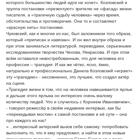
которого большинство людей идти не хочет». Козловский и
труппа постановки «презентуют» зрителю не «фасад» жизни
писателя, а «трагичную судьбу человека» через время,
обстоятельства и противоречия. Они то и составляют
«красную нить» постановки.
Чуковский, как и многие из нас, был заложником того образа,
который «приписан и навязан». И он жил внутри образа и
при этом заниматься литературой, переводами, серьезными
исследованиями творчества Чехова, Некрасова. И при этом
всём оставался невостребованным, что для человека его
профессии – трагедия. И как же чётко, ясно, ёмко,
натурально и профессионально Данила Козловский «играет»
эту «трагедию» - несомненно, это лучшее, что создал актёр
на сцене.
«Трагедия жизни в том, что на человека навешивается ярлык
и дальше этого ярлыка он интересен очень малому
количеству людей. Что и случилось с Корнеем Ивановичем»,
- говорил режиссёр в своём недавнем интервью, как бы
«перекидывая мостик» к самой постановке и её сути – она
про каждого из нас!
«…интересный актерский вызов себе самому: попробовать
выполнить то, что я ему предложил, и найти в этом новые