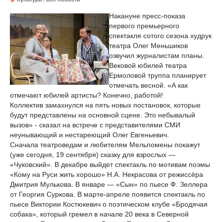
Накануне пресс-показа
первого премьерного
спектакля сотого сезона худрук
театра Олег Меньшиков
озвучил журналистам планы.
Вековой юбилей театра
Ермоловой труппа планирует
отмечать весной. «А как
отмечают юбилей артисты? Конечно, работой!
Коллектив замахнулся на пять новых постановок, которые
будут представлены на основной сцене. Это небывалый
вызов» - сказал на встрече с представителями СМИ
неунывающий и нестареющий Олег Евгеньевич.
Сначала театроведам и любителям Мельпомены покажут
(уже сегодня, 19 сентября) сказку для взрослых —
«Чуковский». В декабре выйдет спектакль по мотивам поэмы
«Кому на Руси жить хорошо» Н.А. Некрасова от режиссёра
Дмитрия Мулькова. В январе — «Сын» по пьесе Ф. Зеллера
от Георгия Суркова. В марте-апреле появится спектакль по
пьесе Виктории Костюкевич о поэтическом клубе «Бродячая
собака», который гремел в начале 20 века в Северной