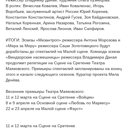
Режиссер Владимир Данай, художник Ольга Кузнецова.
В ролях: Вячеслав Ковалев, Иван Ковалюнас, Игорь
Воробьев, заслуженный артист России Юрий Коренев,
Константин Константинов, Андрей Гусев, Зоя Кайдановская,
Наталья Коренная, Арина Назарова, Татьяна Рогозина,
Виталий Ленский, Ярослав Леонов, Иван Сапфиров.
ИТОГИ: Эскизы «Мизантроп» режиссера Антона Морозова и
«Мера за Меру» режиссера Саши Золотовицкого будут
доработаны до спектаклей на Малой сцене. Команда эскиза
«Виндзорские насмешницы» режиссера Владимира Даная
продолжит репетиции на Сцене на Сретенке Театра
Маяковского. Премьеры спектаклей запланированы на конец
этого и начало следующего сезонов. Куратор проекта Мила
Денёва.
Весенние премьеры Театра Маяковского:
11 и 12 марта на Сцене на Сретенке «Войцек»
8 и 9 апреля на Основной сцене «Любовь по Маркесу»
22 и 23 апреля на Малой сцене «Фауст»
11 и 12 марта на Сцене на Сретенке