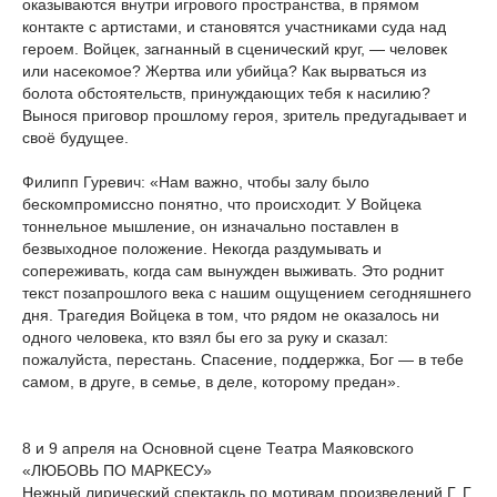
оказываются внутри игрового пространства, в прямом
контакте с артистами, и становятся участниками суда над
героем. Войцек, загнанный в сценический круг, — человек
или насекомое? Жертва или убийца? Как вырваться из
болота обстоятельств, принуждающих тебя к насилию?
Вынося приговор прошлому героя, зритель предугадывает и
своё будущее.
Филипп Гуревич: «Нам важно, чтобы залу было
бескомпромиссно понятно, что происходит. У Войцека
тоннельное мышление, он изначально поставлен в
безвыходное положение. Некогда раздумывать и
сопереживать, когда сам вынужден выживать. Это роднит
текст позапрошлого века с нашим ощущением сегодняшнего
дня. Трагедия Войцека в том, что рядом не оказалось ни
одного человека, кто взял бы его за руку и сказал:
пожалуйста, перестань. Спасение, поддержка, Бог — в тебе
самом, в друге, в семье, в деле, которому предан».
8 и 9 апреля на Основной сцене Театра Маяковского
«ЛЮБОВЬ ПО МАРКЕСУ»
Нежный лирический спектакль по мотивам произведений Г. Г.