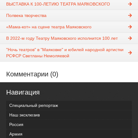
ВЫСТАВКА К 100-ЛЕТИЮ ТЕАТРА МАЯКОВСКОГО
Полвека творчества
«Мама-кот» на сцене театра Маяковского
В 2022-м году Театру Маяковского исполнится 100 лет
"Ночь театров" в "Маяковке" и юбилей народной артистки
РСФСР Светланы Немоляевой
Комментарии (0)
Навигация
Специальный репортаж
Наш эксклюзив
Россия
Армия