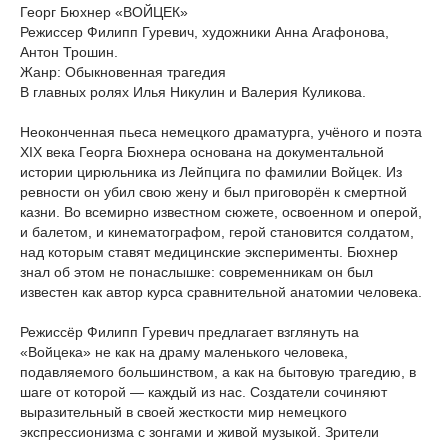
Георг Бюхнер «ВОЙЦЕК»
Режиссер Филипп Гуревич, художники Анна Агафонова,
Антон Трошин.
Жанр: Обыкновенная трагедия
В главных ролях Илья Никулин и Валерия Куликова.
Неоконченная пьеса немецкого драматурга, учёного и поэта
XIX века Георга Бюхнера основана на документальной
истории цирюльника из Лейпцига по фамилии Войцек. Из
ревности он убил свою жену и был приговорён к смертной
казни. Во всемирно известном сюжете, освоенном и оперой,
и балетом, и кинематографом, герой становится солдатом,
над которым ставят медицинские эксперименты. Бюхнер
знал об этом не понаслышке: современникам он был
известен как автор курса сравнительной анатомии человека.
Режиссёр Филипп Гуревич предлагает взглянуть на
«Войцека» не как на драму маленького человека,
подавляемого большинством, а как на бытовую трагедию, в
шаге от которой — каждый из нас. Создатели сочиняют
выразительный в своей жесткости мир немецкого
экспрессионизма с зонгами и живой музыкой. Зрители