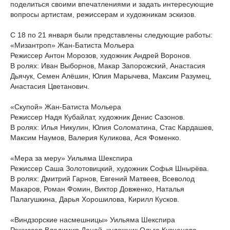
поделиться своими впечатлениями и задать интересующие
вопросы артистам, режиссерам и художникам эскизов.
С 18 по 21 января были представлены следующие работы:
«Мизантроп» Жан-Батиста Мольера
Режиссер Антон Морозов, художник Андрей Воронов.
В ролях: Иван Выборнов, Макар Запорожский, Анастасия
Дьячук, Семен Алёшин, Юлия Марычева, Максим Разумец,
Анастасия Цветанович.
«Скупой» Жан-Батиста Мольера
Режиссер Надя Кубайлат, художник Денис Сазонов.
В ролях: Илья Никулин, Юлия Соломатина, Стас Кардашев,
Максим Наумов, Валерия Куликова, Ася Фоменко.
«Мера за меру» Уильяма Шекспира
Режиссер Саша Золотовицкий, художник Софья Шнырёва.
В ролях: Дмитрий Гарнов, Евгений Матвеев, Всеволод
Макаров, Роман Фомин, Виктор Довженко, Наталья
Палагушкина, Дарья Хорошилова, Кирилл Кусков.
«Виндзорские насмешницы» Уильяма Шекспира