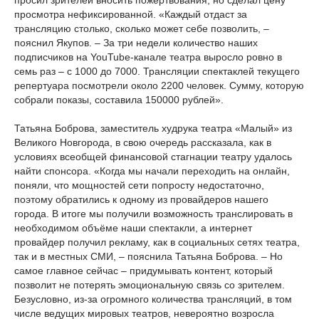
просил зрителей вносить пожертвования, но сделал цену
просмотра нефиксированной. «Каждый отдаст за
трансляцию столько, сколько может себе позволить, –
пояснил Якупов. – За три недели количество наших
подписчиков на YouTube-канале театра выросло ровно в
семь раз – с 1000 до 7000. Трансляции спектаклей текущего
репертуара посмотрели около 2200 человек. Сумму, которую
собрали показы, составила 150000 рублей».
Татьяна Боброва, заместитель худрука театра «Малый» из
Великого Новгорода, в свою очередь рассказала, как в
условиях всеобщей финансовой стагнации театру удалось
найти спонсора. «Когда мы начали переходить на онлайн,
поняли, что мощностей сети попросту недостаточно,
поэтому обратились к одному из провайдеров нашего
города. В итоге мы получили возможность транслировать в
необходимом объёме наши спектакли, а интернет
провайдер получил рекламу, как в социальных сетях театра,
так и в местных СМИ, – пояснила Татьяна Боброва. – Но
самое главное сейчас – придумывать контент, который
позволит не потерять эмоциональную связь со зрителем.
Безусловно, из-за огромного количества трансляций, в том
числе ведущих мировых театров, невероятно возросла