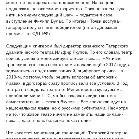
может не реагировать на происходящее. Наша цель –
поддержать независимое творчество. Пока не знаем, куда
идти, но видим следующий шаг», – подытожил своё
выступление Филипп Вулах. По итогам «Точки доступа»
гонорары получат пять победителей (пятая денежная
премия – от СДТ РФ).
Следующим спикером был директор казанского Татарского
драматического театра Ильфир Якупов. По его словам, театр
сейчас успешно монетизирует онлайн-показы. «Активно
транслировать свои спектакли мы начали ещё в 2017 году, а
задумались о подготовке записей, оцифровке архива – в
2013-м, поэтому, чтобы решить вопросы об авторских
правах, в договорах сразу прописывали все условия. В Год
театра на средства гранта от Министерства культуры мы
приобрели мини ПТС, чтобы создавать видео контент
самостоятельно, – сказал Якупов. – Все спектакли идут на
национальном языке, но с русскими субтитрами. Несмотря
на то, что живой театр ничем не заменить, наши онлайн-
показы дают очень большие показатели».
Что касается монетизации трансляций: Татарский театр не