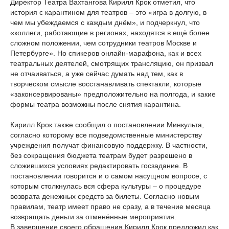
Директор Театра Вахтангова Кирилл Крок отметил, что
история с карантином для театров – это «игра в долгую, в
чем мы убеждаемся с каждым днём», и подчеркнул, что
«коллеги, работающие в регионах, находятся в ещё более
сложном положении, чем сотрудники театров Москве и
Петербурге». Но спикеров онлайн-марафона, как и всех
театральных деятелей, смотрящих трансляцию, он призвал
не отчаиваться, а уже сейчас думать над тем, как в
творческом смысле восстанавливать спектакли, которые
«законсервированы» предположительно на полгода, и какие
формы театра возможны после снятия карантина.
Кирилл Крок также сообщил о постановлении Минкульта,
согласно которому все подведомственные министерству
учреждения получат финансовую поддержку. В частности,
без сокращения бюджета театрам будет разрешено в
сложившихся условиях редактировать госзадание. В
постановлении говорится и о самом насущном вопросе, с
которым столкнулась вся сфера культуры – о процедуре
возврата денежных средств за билеты. Согласно новым
правилам, театр имеет право не сразу, а в течение месяца
возвращать деньги за отменённые мероприятия.
В завершение своего обращения Кирилл Крок предложил как