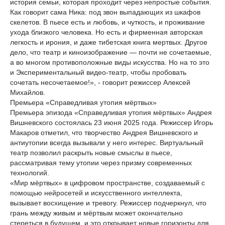
история семьи, которая проходит через непростые события.
Как говорит сама Ника: под звон выпадающих из шкафов
скелетов. В пьесе есть и любовь, и чуткость, и проживание
ухода близкого человека. Но есть и фирменная авторская
легкость и ирония, и даже тибетская книга мертвых. Другое
дело, что театр и киноизображение — почти не сочетаемые,
а во многом противоположные виды искусства. Но на то это
и Экспериментальный видео-театр, чтобы пробовать
сочетать несочетаемое!», - говорит режиссер Алексей
Михайлов.
Премьера «Справедливая утопия мёртвых»
Премьера эпизода «Справедливая утопия мёртвых» Андрея
Вишневского состоялась 23 июня 2025 года. Режиссер Игорь
Макаров отметил, что творчество Андрея Вишневского и
антиутопии всегда вызывали у него интерес. Виртуальный
театр позволил раскрыть новые смыслы в пьесе,
рассматривая тему утопии через призму современных
технологий.
«Мир мёртвых» в цифровом пространстве, создаваемый с
помощью нейросетей и искусственного интеллекта,
вызывает восхищение и тревогу. Режиссер подчеркнул, что
грань между живым и мёртвым может окончательно
стереться в будущем, и это открывает новые горизонты для