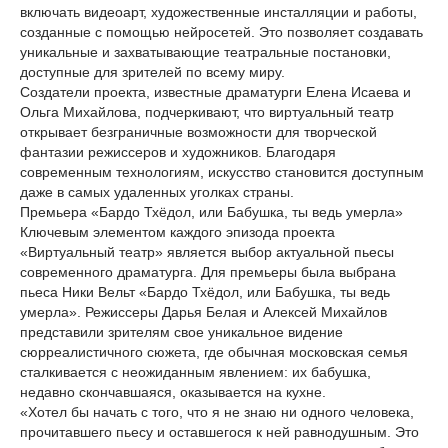
включать видеоарт, художественные инсталляции и работы,
созданные с помощью нейросетей. Это позволяет создавать
уникальные и захватывающие театральные постановки,
доступные для зрителей по всему миру.
Создатели проекта, известные драматурги Елена Исаева и
Ольга Михайлова, подчеркивают, что виртуальный театр
открывает безграничные возможности для творческой
фантазии режиссеров и художников. Благодаря
современным технологиям, искусство становится доступным
даже в самых удаленных уголках страны.
Премьера «Бардо Тхёдол, или Бабушка, ты ведь умерла»
Ключевым элементом каждого эпизода проекта
«Виртуальный театр» является выбор актуальной пьесы
современного драматурга. Для премьеры была выбрана
пьеса Ники Вельт «Бардо Тхёдол, или Бабушка, ты ведь
умерла». Режиссеры Дарья Белая и Алексей Михайлов
представили зрителям свое уникальное видение
сюрреалистичного сюжета, где обычная московская семья
сталкивается с неожиданным явлением: их бабушка,
недавно скончавшаяся, оказывается на кухне.
«Хотел бы начать с того, что я не знаю ни одного человека,
прочитавшего пьесу и оставшегося к ней равнодушным. Это