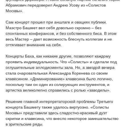
Абрамович передоверил Андрею Усову из «Солистов
Москвы».
Сам концерт прошел при аншлаге и овациях публики.
Маэстро Башмет вел себя довольно скромно – без
спонтанных конферансов, и без собственного биса. В этом
весь Мастер – дает возможность блеснуть коллегам и не
оттягивает внимание на себя.
Концерты Баха, как никакие другие, позволяют каждому
проявить индивидуальность. Что «Солисты» и сделали под
оглушительные аплодисменты зала. Но, а звездой вечера
стала очаровательная Александра Коренева со своим
клавесином. «Доминирование» клавесина было логично,
поскольку там он один из солирующих инструментов, и
артистка великолепно справились с ролью «заводилы».
Решение главной интерпретаторской проблемы Третьего
концерта Башмету также удалось виртуозно. «Солисты
Москвы» представили здесь сладостно-красивый дуэт
скрипки и клавесина, что внесло некоторое замешательство
в зрительские ряды.