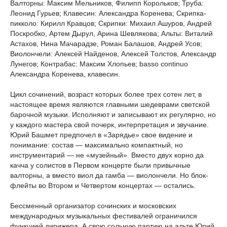
Валторны: Максим Мельников, Филипп Корольков; Труба:
Леонид Гурьев; Клавесин: Александра Коренева; Скрипка-
пикколо: Кирилл Кравцов; Скрипки: Михаил Ашуров, Андрей
Поскробко, Артем Дырул, Арина Шевлякова; Альты: Виталий
Астахов, Нина Мачарадзе, Роман Балашов, Андрей Усов;
Виолончели: Алексей Найденов, Алексей Толстов, Александр
Лунегов; Контрабас: Максим Хлопьев; basso continuo
Александра Коренева, клавесин.
Цикл сочинений, возраст которых более трех сотен лет, в
настоящее время являются главными шедеврами светской
барочной музыки. Исполняют и записывают их регулярно, но
у каждого мастера свой почерк, интерпретация и звучание.
Юрий Башмет предпочел в «Зарядье» свое видение и
понимание: состав — максимально компактный, но
инструментарий — не «музейный». Вместо двух корно да
качча у солистов в Первом концерте были привычные
валторны, а вместо виол да гамба — виолончели. Но блок-
флейты во Втором и Четвертом концертах — остались.
Бессменный организатор сочинских и московских
международных музыкальных фестивалей ограничился
функцией дирижера. А свою сольную партию на альте Юрий