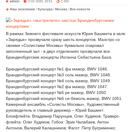
admin
2-02-2020, 20:51
1 002
Наш эксклюзив
/
Культура
/
Москва
/
Все новости
В рамках Зимнего фестиваля искусств Юрия Башмета в зале
«Зарядье» прозвучали сразу шесть концертов. Маэстро со
своими «Солистами Москвы» буквально очаровал
заполненный зал - в двух отделениях прозвучали все
Бранденбургские концерты Иоганна Себастьяна Баха.
Бранденбургский концерт №1 фа мажор, BWV 1046.
Бранденбургский концерт №3 соль мажор, BWV 1048.
Бранденбургский концерт №4 соль мажор, BWV 1049.
Бранденбургский концерт №2 фа мажор, BWV 1047.
Бранденбургский концерт №5 ре мажор, BWV 1050.
Бранденбургский концерт №6 си-бемоль мажор, BWV 1051.
Камерный ансамбль «Солисты Москвы», Художественный
руководитель и главный дирижер – Юрий Башмет:
Блокфлейта: Владимир Парунцев, Олег Худяков; Траверс-
флейта: Олег Худяков; Гобои: Эрик Чалабаев, Антон
Антонов, Валерий Калашников; Фагот: Петр Бугрименко;