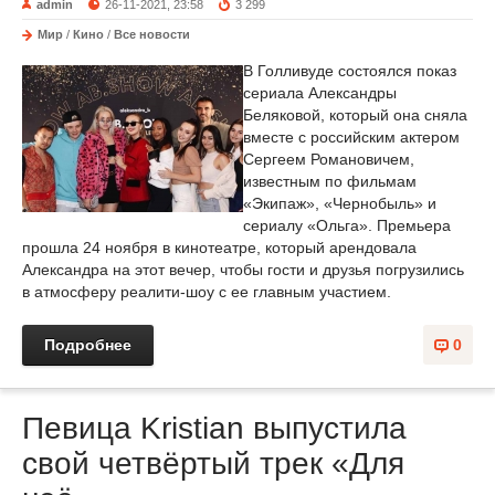
admin
26-11-2021, 23:58
3 299
Мир
/
Кино
/
Все новости
В Голливуде состоялся показ
сериала Александры
Беляковой, который она сняла
вместе с российским актером
Сергеем Романовичем,
известным по фильмам
«Экипаж», «Чернобыль» и
сериалу «Ольга». Премьера
прошла 24 ноября в кинотеатре, который арендовала
Александра на этот вечер, чтобы гости и друзья погрузились
в атмосферу реалити-шоу с ее главным участием.
Подробнее
0
Певица Kristian выпустила
свой четвёртый трек «Для