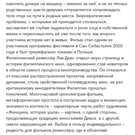
накопить дочери на машину – именно за ней, а не из тёплых
родственных чувств девушка отправляется сопровождать
тело отца на пути в родные места. Бюрократические
проблемы, с которыми ей приходится столкнуться,
заставляют её глубже задуматься о роли отца в собственной
жизни и переосмыслить её уже после того, как второго
участника истории нет в живых. Фильм стал одним из
участников программы фестиваля в Сан-Себастьяне 2020
года и был триумфально показан в Польше.
Филиппинский режиссёр Лав Диас открыл иную страницу в
истории филиппинского кино, одновременно став новатором
в области самого процесса кинопроизводства. Он отказался
от классики распространения проектов, напряжённой
динамики, столь свойственной голливудскому кино, не раз
критикуемому кинодеятелями Филиппин прошлых
поколений. Многочасовой хронометраж фильма,
метафорическая простота в построении кадра и мизансцен,
значимость контекста – характерные черты работ художника.
«Женщина, которая ушла» – картина, с одной стороны,
продолжающая традицию киносъёмки Диаса, а с другой,
смело нарушающая её. Выбор в пользу индивидуального –
редкость для фильмов режиссёра, где в объективе