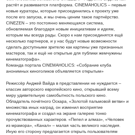
растёт и развивается платформа. CINEMAHOLICS – первые
новые кураторы, которые присоединились к проекту уже
после его запуска, и мы очень ценим такое партнёрство.
CINEZEN – это постоянно меняющаяся система,
обновляемая благодаря новым инициативам и идеям,
которым мы всегда рады. Скоро к нам присоединятся ещё
несколько партнеров, и у нас будут новые возможности
сделать доступными зрителю как картины уже признанных
мастеров, так и ещё не открытые для публики жемчужины
кинематографа».
Команда портала CINEMAHOLICS: «Собрание клуба
анонимных киноголиков объявляется открытым»
Режиссёр Анджей Вайда в представлении не нуждается –
классик авторского европейского кино, открывший всему
миру удивительную самобытность польского кино.
Обладатель почётного Оскара, «Золотой пальмовой ветви» и
множества иных наград, он изменил восприятие
кинематографа и создал на экране галерею тонко
прочувствованных характеров. «Пепел и алмаз», «Человек
из мрамора», «Канал» – малая часть великого наследия.
Иную его сторону предлагается открыть пользователям