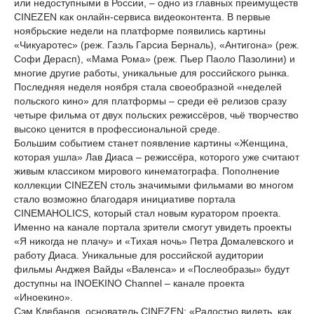
или недоступными в России, – одно из главных преимуществ
CINEZEN как онлайн-сервиса видеоконтента. В первые
ноябрьские недели на платформе появились картины
«Чикуаротес» (реж. Гаэль Гарсиа Берналь), «Антигона» (реж.
Софи Дерасп), «Мама Рома» (реж. Пьер Паоло Пазолини) и
многие другие работы, уникальные для российского рынка.
Последняя неделя ноября стала своеобразной «неделей
польского кино» для платформы – среди её релизов сразу
четыре фильма от двух польских режиссёров, чьё творчество
высоко ценится в профессиональной среде.
Большим событием станет появление картины «Женщина,
которая ушла» Лав Диаса – режиссёра, которого уже считают
живым классиком мирового кинематографа. Пополнение
коллекции CINEZEN столь значимыми фильмами во многом
стало возможно благодаря инициативе портала
CINEMAHOLICS, который стал новым куратором проекта.
Именно на канале портала зрители смогут увидеть проекты
«Я никогда не плачу» и «Тихая ночь» Петра Домалевского и
работу Диаса. Уникальные для российской аудитории
фильмы Анджея Вайды «Валенса» и «Послеобразы» будут
доступны на INOEKINO Channel – канале проекта
«Иноекино».
Сэм Клебанов, основатель СINEZEN: «Радостно видеть, как