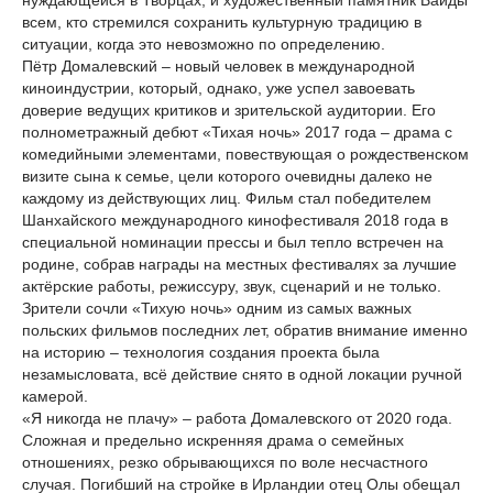
нуждающейся в Творцах, и художественный памятник Вайды
всем, кто стремился сохранить культурную традицию в
ситуации, когда это невозможно по определению.
Пётр Домалевский – новый человек в международной
киноиндустрии, который, однако, уже успел завоевать
доверие ведущих критиков и зрительской аудитории. Его
полнометражный дебют «Тихая ночь» 2017 года – драма с
комедийными элементами, повествующая о рождественском
визите сына к семье, цели которого очевидны далеко не
каждому из действующих лиц. Фильм стал победителем
Шанхайского международного кинофестиваля 2018 года в
специальной номинации прессы и был тепло встречен на
родине, собрав награды на местных фестивалях за лучшие
актёрские работы, режиссуру, звук, сценарий и не только.
Зрители сочли «Тихую ночь» одним из самых важных
польских фильмов последних лет, обратив внимание именно
на историю – технология создания проекта была
незамысловата, всё действие снято в одной локации ручной
камерой.
«Я никогда не плачу» – работа Домалевского от 2020 года.
Сложная и предельно искренняя драма о семейных
отношениях, резко обрывающихся по воле несчастного
случая. Погибший на стройке в Ирландии отец Олы обещал