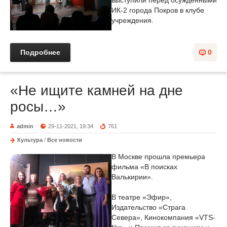
выступили перед осужденными
ИК-2 города Покров в клубе
учреждения.
Подробнее
0
«Не ищите камней на дне
росы…»
admin
29-11-2021, 19:34
761
Культура
/
Все новости
В Москве прошла премьера
фильма «В поисках
Валькирии».
В театре «Эфир»,
Издательство «Страга
Севера», Кинокомпания «VTS-