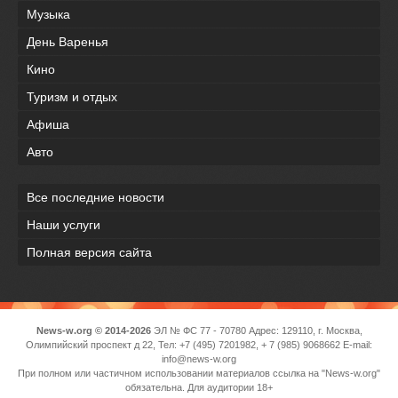
Музыка
День Варенья
Кино
Туризм и отдых
Афиша
Авто
Все последние новости
Наши услуги
Полная версия сайта
News-w.org © 2014-2026
ЭЛ № ФС 77 - 70780 Адрес: 129110, г. Москва,
Олимпийский проспект д 22, Тел: +7 (495) 7201982, + 7 (985) 9068662 E-mail:
info@news-w.org
При полном или частичном использовании материалов ссылка на "News-w.org"
обязательна. Для аудитории 18+