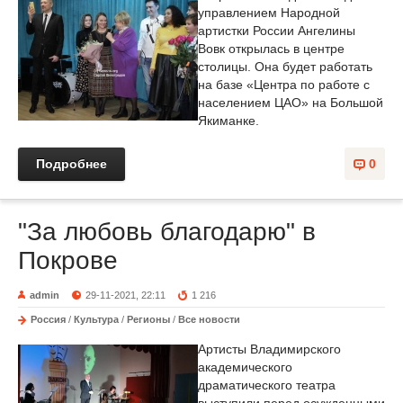
управлением Народной
артистки России Ангелины
Вовк открылась в центре
столицы. Она будет работать
на базе «Центра по работе с
населением ЦАО» на Большой
Якиманке.
Подробнее
0
"За любовь благодарю" в
Покрове
admin
29-11-2021, 22:11
1 216
Россия
/
Культура
/
Регионы
/
Все новости
Артисты Владимирского
академического
драматического театра