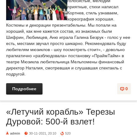
голосистые, мелодии
приятные, стихи написал
Кортнев, стиль узнаваем,
хореография хорошая.
Костюмы и декорации презентабельны. Мы попали на
хороший, как мне кажется состав, из знакомых были
Шифрин, Любимцев, Аню играла Галина Безрук - голос у нее
есть, местами звучал просто шикарно. Рекомендовать буду
любителям мюзиклов - шоу посмотреть стоит», - довольно
прагматично «разблюдовала» постановку «ПраймТайм» в
театре Мюзикла любительница Мельпомены финансовый
директор Наталия, смотревшая и слушавшая спектакль с
подругой.
Подробнее
0
«Летучий корабль» Терезы
Дуровой: 500-й взлет!
admin
30-11-2021, 20:10
520