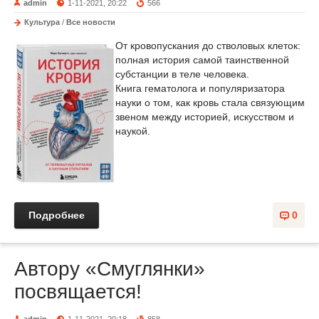
admin
1-11-2021, 20:22
566
Культура
/
Все новости
От кровопускания до стволовых клеток:
полная история самой таинственной
субстанции в теле человека.
Книга гематолога и популяризатора
науки о том, как кровь стала связующим
звеном между историей, искусством и
наукой.
Подробнее
0
Автору «Смуглянки»
посвящается!