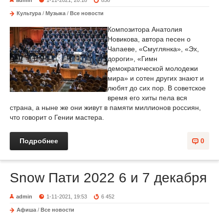
admin
1-11-2021, 20:18
858
Культура
/
Музыка
/
Все новости
Композитора Анатолия
Новикова, автора песен о
Чапаеве, «Смуглянка», «Эх,
дороги», «Гимн
демократической молодежи
мира» и сотен других знают и
любят до сих пор. В советское
время его хиты пела вся
страна, а ныне же они живут в памяти миллионов россиян,
что говорит о Гении мастера.
Подробнее
0
Snow Пати 2022 6 и 7 декабря
admin
1-11-2021, 19:53
6 452
Афиша
/
Все новости