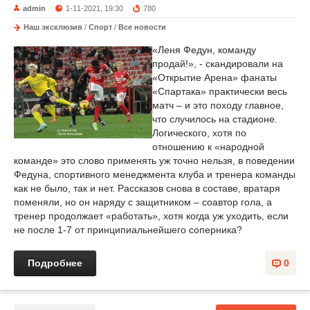
admin
1-11-2021, 19:30
780
Наш эксклюзив
/
Спорт
/
Все новости
«Леня Федун, команду
продай!», - скандировали на
«Открытие Арена» фанаты
«Спартака» практически весь
матч – и это походу главное,
что случилось на стадионе.
Логического, хотя по
отношению к «народной
команде» это слово применять уж точно нельзя, в поведении
Федуна, спортивного менеджмента клуба и тренера команды
как не было, так и нет. Рассказов снова в составе, вратаря
поменяли, но он наряду с защитником – соавтор гола, а
тренер продолжает «работать», хотя когда уж уходить, если
не после 1-7 от принципиальнейшего соперника?
Подробнее
0