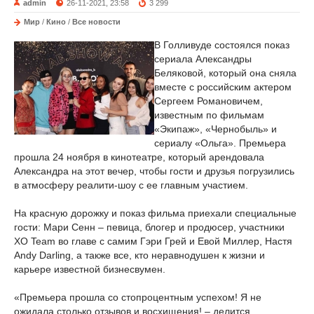
admin
26-11-2021, 23:58
3 299
Мир
/
Кино
/
Все новости
В Голливуде состоялся показ
сериала Александры
Беляковой, который она сняла
вместе с российским актером
Сергеем Романовичем,
известным по фильмам
«Экипаж», «Чернобыль» и
сериалу «Ольга». Премьера
прошла 24 ноября в кинотеатре, который арендовала
Александра на этот вечер, чтобы гости и друзья погрузились
в атмосферу реалити-шоу с ее главным участием.
На красную дорожку и показ фильма приехали специальные
гости: Мари Сенн – певица, блогер и продюсер, участники
XO Team во главе с самим Гэри Грей и Евой Миллер, Настя
Andy Darling, а также все, кто неравнодушен к жизни и
карьере известной бизнесвумен.
«Премьера прошла со стопроцентным успехом! Я не
ожидала столько отзывов и восхищения! – делится