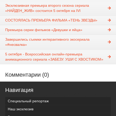
Эксклюзивная премьера второго сезона сериала
«НАЙДЕН_ЖИВ» состоится 5 октября на IVI
СОСТОЯЛАСЬ ПРЕМЬЕРА ФИЛЬМА «ТЕНЬ ЗВЕЗДЫ»
Премьера серии фильмов «Девушки и яйца»
Завершились съемки интерактивного экосериала
«#несвалка»
5 октября - Всероссийская онлайн-премьера
анимационного сериала «ЗАБЕЗУ. УШИ С ХВОСТИКОМ»
Комментарии (0)
Навигация
Специальный репортаж
Наш эксклюзив