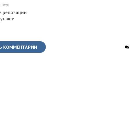
етверг
е реновации
купают
Ь КОММЕНТАРИЙ