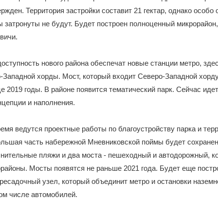
ржден. Территория застройки составит 21 гектар, однако особо
 затронуты не будут. Будет построен полноценный микрорайон,
вичи.
оступность нового района обеспечат новые станции метро, зде
-Западной хорды. Мост, который входит Северо-Западной хорд
це 2019 годы. В районе появится тематический парк. Сейчас идет
цепции и наполнения.
емя ведутся проектные работы по благоустройству парка и тер
ольшая часть набережной Мневниковской поймы будет сохранен
нительные пляжи и два моста - пешеходный и автодорожный, к
районы. Мосты появятся не раньше 2021 года. Будет еще постр
ресадочный узел, который объединит метро и остановки наземно
том числе автомобилей.