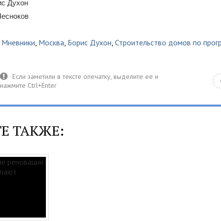
ис Духон
Чесноков
,
Мневники
,
Москва
,
Борис Духон
,
Строительство домов по прог
Е ТАКЖЕ: