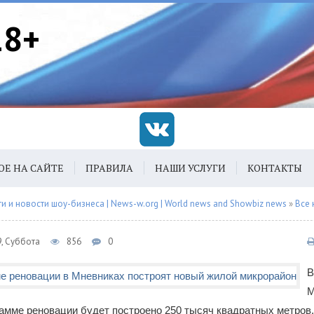
18+
ОЕ НА САЙТЕ
ПРАВИЛА
НАШИ УСЛУГИ
КОНТАКТЫ
 и новости шоу-бизнеса | News-w.org | World news and Showbiz news
»
Все 
9, Суббота
856
0
В
М
амме реновации будет построено 250 тысяч квадратных метров.