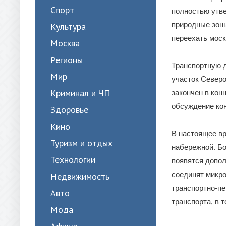
Спорт
полностью утве
природные зоны
Культура
переехать моск
Москва
Регионы
Транспортную д
Мир
участок Северо
Криминал и ЧП
закончен в кон
обсуждение кон
Здоровье
Кино
В настоящее вр
Туризм и отдых
набережной. Б
Технологии
появятся допол
соединят микро
Недвижимость
транспортно-пе
Авто
транспорта, в 
Мода