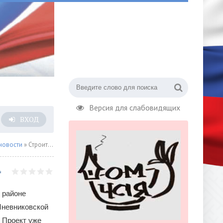
Версия для слабовидящих
ВХОД
новости
» Строительство домов по программе реновации
 районе
невниковской
 Проект уже