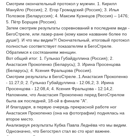
Смотрим окончательный протокол у мужчин. 1. Кирилл
Мануйло (Россия); 2. Егор Громадский (Россия); 3. Илья
Полозков (Беларуссия); 4. Максим Кузнецов (Россия) – 1476;
5. Пётр Борщев (Россия).
Затем смотрим результаты соревнований в последнем виде -
БегоСтреле, или лазер-ране (кому какое название более по
душе!). И что мы видим?! Окончательный, итоговый протокол
полностью соответствует показателям в БегоСтреле.
Обратимся к состязаниям женщин.
Вот общий итог: 1. Гульназ Губайдуллина (Россия); 2.
Анастасия Прокопенко (Беларусь); 3. Ирина Просенцова
(Беларусь); 4. Ксения Фральцова (Россия).
Смотрим результаты в БегоСтреле..1.Анастасия Прокопенко
- 11:27,0; 2. Гульназ Губайдуллина - 12:06,2; 3. Ирина
Просенцова - 12:08,4; 4. Ксения Фральцова - 12:14,2.
Напомним, что Анастасия Прокопенко перед БегоСтрелом
была аж последней, 18-ой в финале "А".
И благодаря, в первую очередь прекрасной работе ног
Анастасия Прокопенко (она на фотографии) поднялась на
второе место.
Анализируя результаты Кубка Павла Леднёва что мы видим.
Однозначно, что Бегострел стал во сто крат важнее.