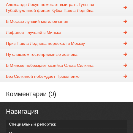
Александр Лесун помогает выиграть Гульназ
Губайлуллиной финал Кубка Павла Леднёва
В Москве лучший могилевчанин
Лифанов - лучший в Минске
Приз Павла Леднева переехал в Москву
Ну слишком гостеприимные хозяева
В Минске побеждает хозяйка Ольга Силкина
Без Силкиной побеждает Прокопенко
Комментарии (0)
Навигация
Специальный репортаж