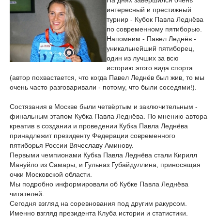
На днях завершился очень
интересный и престижный
турнир - Кубок Павла Леднёва
по современному пятиборью.
Напомним - Павел Леднёв -
уникальнейший пятиборец,
один из лучших за всю
историю этого вида спорта
(автор похвастается, что когда Павел Леднёв был жив, то мы
очень часто разговаривали - потому, что были соседями!).
Состязания в Москве были четвёртым и заключительным -
финальным этапом Кубка Павла Леднёва. По мнению автора
креатив в создании и проведении Кубка Павла Леднёва
принадлежит президенту Федерации современного
пятиборья России Вячеславу Аминову.
Первыми чемпионами Кубка Павла Леднёва стали Кирилл
Мануйло из Самары, и Гульназ Губайдуллина, приносящая
очки Московской области.
Мы подробно информировали об Кубке Павла Леднёва
читателей.
Сегодня взгляд на соревнования под другим ракурсом.
Именно взгляд президента Клуба истории и статистики.