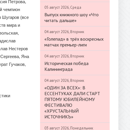
сия Петрова,
05 август 2026, Среда
ый чемпион
Выпуск книжного шоу «Что
я Шугаров (все
читать дальше»
ств мира и
04 август 2026, Вторник
вольская,
«Голепад» в трёх воскресных
адислав
матчах премьер-лиги
слав Нестеров
04 август 2026, Вторник
 Сергеева, Яна
Историческая победа
рат Гучаков,
Калининграда
04 август 2026, Вторник
«ОДИН ЗА ВСЕХ»: В
ЕССЕНТУКАХ ДАЛИ СТАРТ
стики
ПЯТОМУ ЮБИЛЕЙНОМУ
ФЕСТИВАЛЮ
«ХРУСТАЛЬНЫЙ
ИСТОЧНИКЪ»
03 август 2026, Понедельник