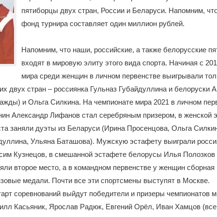
пятиборцы двух стран, России и Беларуси. Напомним, чт
фонд турнира составляет один миллион рублей.
Напомним, что наши, российские, а также белорусские п
входят в мировую элиту этого вида спорта. Начиная с 20
мира среди женщин в личном первенстве выигрывали тол
их двух стран – россиянка Гульназ Губайдуллина и белоруски 
ажды) и Ольга Силкина. На чемпионате мира 2021 в личном пер
нин Александр Лифанов стал серебряным призером, в женской 
та заняли дуэты из Беларуси (Ирина Просенцова, Ольга Силкин
йдуллина, Ульяна Баташова). Мужскую эстафету выиграли росс
сим Кузнецов, в смешанной эстафете белорусы Илья Полозков 
яли второе место, а в командном первенстве у женщин сборная
зовые медали. Почти все эти спортсмены выступят в Москве.
тарт соревнований выйдут победители и призеры чемпионатов 
илл Касьяник, Ярослав Радюк, Евгений Орёл, Иван Хамцов (все