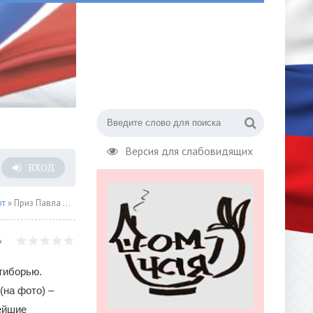
Версия для слабовидящих
ВХОД
рт
» Приз Павла Леднева переехал в Москву
тиборью.
(на фото) –
ейшие