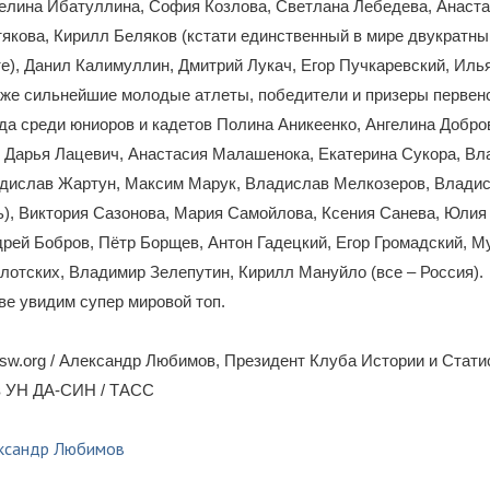
елина Ибатуллина, София Козлова, Светлана Лебедева, Анаста
якова, Кирилл Беляков (кстати единственный в мире двукратн
е), Данил Калимуллин, Дмитрий Лукач, Егор Пучкаревский, Иль
акже сильнейшие молодые атлеты, победители и призеры первен
да среди юниоров и кадетов Полина Аникеенко, Ангелина Добро
, Дарья Лацевич, Анастасия Малашенока, Екатерина Сукора, Вл
адислав Жартун, Максим Марук, Владислав Мелкозеров, Влади
ь), Виктория Сазонова, Мария Самойлова, Ксения Санева, Юлия
рей Бобров, Пётр Борщев, Антон Гадецкий, Егор Громадский, Му
отских, Владимир Зелепутин, Кирилл Мануйло (все – Россия).
ве увидим супер мировой топ.
w.org / Александр Любимов, Президент Клуба Истории и Стати
в УН ДА-СИН / ТАСС
ксандр Любимов