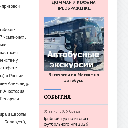
ДОМ ЧАЯ И КОФЕ НА
о призовой
ПРЕОБРАЖЕНКЕ.
ятиборцы
17 чемпионаты
ько
Анастасия
венстве у
эстафете
Экскурсии по Москве на
а) и России
автобусе
ияне Александр
и Анастасия
СОБЫТИЯ
 Беларуси
05 август 2026, Среда
мира и Европы
Грибной тур по итогам
 – Беларусь),
футбольного ЧМ 2026