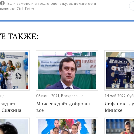
Е ТАКЖЕ:
ица
06 июнь 2021, Воскресенье
14 май 2022, Су
еждает
Моисеев даёт добро на
Лифанов - л
а Силкина
все
Минске