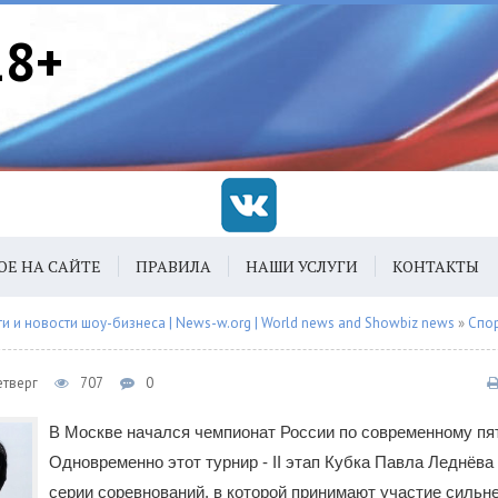
18+
ОЕ НА САЙТЕ
ПРАВИЛА
НАШИ УСЛУГИ
КОНТАКТЫ
 и новости шоу-бизнеса | News-w.org | World news and Showbiz news
»
Спо
етверг
707
0
В Москве начался чемпионат России по современному пя
Одновременно этот турнир - II этап Кубка Павла Леднёва 
серии соревнований, в которой принимают участие сильн