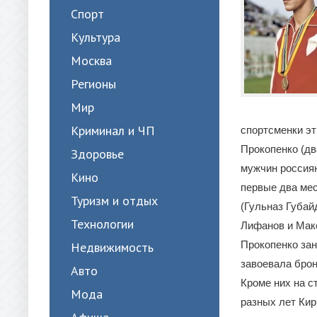
Спорт
Культура
Москва
Регионы
Мир
Криминал и ЧП
спортсменки эт
Прокопенко (дв
Здоровье
мужчин россия
Кино
первые два мес
Туризм и отдых
(Гульназ Губа
Технологии
Лифанов и Мак
Прокопенко зан
Недвижимость
завоевала брон
Авто
Кроме них на с
Мода
разных лет Кир