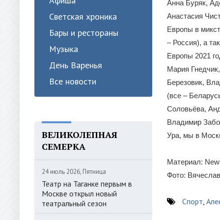
Афиша
Анна Буряк, Ад
Светская хроника
Анастасия Чист
Европы в микст
Бары и рестораны
– Россия), а т
Музыка
Европы 2021 го
День Варенья
Мария Гнедчик
Все новости
Березовик, Вл
(все – Беларус
Соловьёва, Анд
Владимир Забол
ВЕЛИКОЛЕПНАЯ
Ура, мы в Моск
СЕМЕРКА
Материал: News
24 июль 2026, Пятница
Фото: Вячесла
Театр на Таганке первым в
Москве открыл новый
Спорт
,
Але
театральный сезон