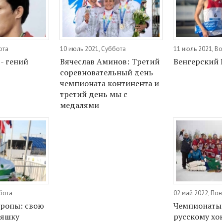
ота
10 июль 2021, Суббота
11 июль 2021, В
- гений
Вячеслав Аминов: Третий
Венгерский 
соревновательный день
чемпионата континента и
третий день мы с
медалями
бота
02 май 2022, По
ропы: свою
Чемпионаты
няшку
русскому хо