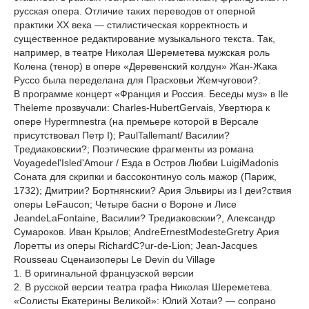
русская опера. Отличие таких переводов от оперной
практики XX века — стилистическая корректность и
существенное редактирование музыкального текста. Так,
например, в театре Николая Шереметева мужская роль
Колена (тенор) в опере «Деревенский колдун» Жан-Жака
Руссо была переделана для Прасковьи Жемчуговои?.
В программе концерт «Франция и Россия. Беседы муз» в Ile
Theleme прозвучали: Charles-HubertGervais, Увертюра к
опере Hypermnestra (на премьере которой в Версале
присутствовал Петр I); PaulTallemant/ Василии?
Тредиаковскии?; Поэтические фрагменты из романа
Voyagedel'Isled'Amour / Езда в Остров Любви LuigiMadonis
Соната для скрипки и бассоконтинуо соль мажор (Париж,
1732); Дмитрии? Бортнянскии? Ария Эльвиры из I деи?ствия
оперы LeFaucon; Четыре басни о Вороне и Лисе
JeandeLaFontaine, Василии? Тредиаковскии?, Александр
Сумароков. Иван Крылов; AndreErnestModesteGretry Ария
Лоретты из оперы RichardC?ur-de-Lion; Jean-Jacques
Rousseau Сценаизоперы Le Devin du Village
1. В оригинальной французской версии
2. В русской версии театра графа Николая Шереметева.
«Солисты Екатерины Великой»: Юлий Хотаи? — сопрано