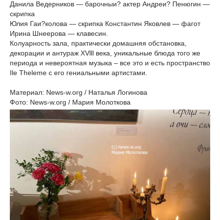
Данила Ведерников — барочныи? актер Андреи? Пенюгин —
скрипка
Юлия Гаи?колова — скрипка Константин Яковлев — фагот
Ирина Шнеерова — клавесин.
Колуарность зала, практически домашняя обстановка,
декорации и антураж XVlll века, уникальные блюда того же
периода и невероятная музыка – все это и есть пространство
Ile Theleme с его гениальными артистами.
Материал: News-w.org / Наталья Логинова
Фото: News-w.org / Мария Молоткова