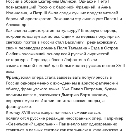
России в образе Екатерины Великой. Однако и Петр I,
познакомивший Россию с барочной Францией, и Анна
Иоанновна, и Петр III были среди лучших представителей
барочной аристократии. Закончили эту линию уже Павел I и
Александр I.
Как влияла аристократия на культуру? В первую очередь,
покровительствуя артистам. Одним из первых популярных
светских поэтов в России стал Василии? Тредиаковскии?,
своим переводом романа Поля Тальмана «Езда в Остров
Любви» заложивший основу всей русской лирической
литературы. Переводы басен Лафонтена были
замечательной школой для большинства русских поэтов XVIII
века.
Французская опера стала завоевывать популярность в
России одновременно с вхождением в аристократический
обиход французского языка. Уже Павел Петрович, будучи
великим князем, заказывает Дмитрию Бортнянскому,
вернувшемуся из Италии, не итальянские оперы, а
французские.
К концу XVIII века жанры начинают смешиваться,
появляются русские редакции иностранных опер. Например,
«Севильскии? цирюльник» Паизиелло мог одновременно
ставиться в разных театрах как итальянская, французская и