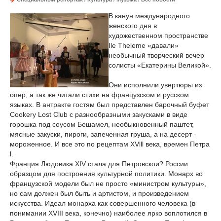
В канун международного
женского дня в
художественном пространстве
Ile Theleme «давали»
необычный творческий вечер
солисты «Екатерины Великой».
Они исполнили увертюры из
опер, а так же читали стихи на французском и русском
языках. В антракте гостям был представлен барочный буфет
Cookery Lost Club с разнообразными закусками в виде
горошка под соусом Бешамел, необыкновенный паштет,
мясные закуски, пироги, запеченная груша, а на десерт -
мороженное. И все это по рецептам XVlll века, времен Петра
l.
Франция Людовика XIV стала для Петровскои? России
образцом для построения культурной политики. Монарх во
французской модели был не просто «министром культуры»,
но сам должен был быть и артистом, и произведением
искусства. Идеал монарха как совершенного человека (в
понимании XVIII века, конечно) наиболее ярко воплотился в