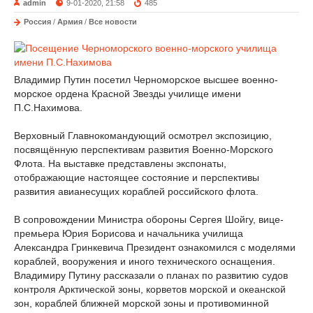
admin
9-01-2020, 21:58
485
Россия
/
Армия
/
Все новости
Владимир Путин посетил Черноморское высшее военно-
морское ордена Красной Звезды училище имени
П.С.Нахимова.
Верховный Главнокомандующий осмотрел экспозицию,
посвящённую перспективам развития Военно-Морского
Флота. На выставке представлены экспонаты,
отображающие настоящее состояние и перспективы
развития авианесущих кораблей российского флота.
В сопровождении Министра обороны Сергея Шойгу, вице-
премьера Юрия Борисова и начальника училища
Александра Гринкевича Президент ознакомился с моделями
кораблей, вооружения и иного технического оснащения.
Владимиру Путину рассказали о планах по развитию судов
контроля Арктической зоны, корветов морской и океанской
зон, кораблей ближней морской зоны и противоминной