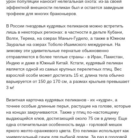
урон популяции наносит нелегальная охота: из-за своей
эффектной внешности пеликан был и остается завидным
трофеем для многих браконьеров.
В России гнездовья кудрявых пеликанов можно встретить
лишь в некоторых регионах: в частности в дельте Кубани,
Волги, Терека, на озерах Маныч-Гудило, а также в Южном
Зауралье на озерах Тоболо-Ишимского междуречья. На
зимовку эти удивительные пернатые обыкновенно
отправляются в более теплые страны - в Иран, Пакистан,
Индию и даже в Южный Китай. Кстати, кудрявый пеликан
является одной из самых крупных перелетных птиц. Вес
взрослой особи может достигать 15 кг, длина тела обычно
варьируется от 150 до 170 см, а размах крыльев превышает
3 м!
Визитная карточка кудрявых пеликанов - их «кудри», а
точнее особые длинные перья, растущие на голове, которые
на концах закручиваются. Также у птиц по-настоящему
выдающийся клюв, достигающий около 75 см в длину. Еще
одна отличительная особенность вида - горловой мешок
яркого желто-оранжевого цвета. Его пеликан использует как
универсальный сачок для рыбной ловли. За раз в горловой