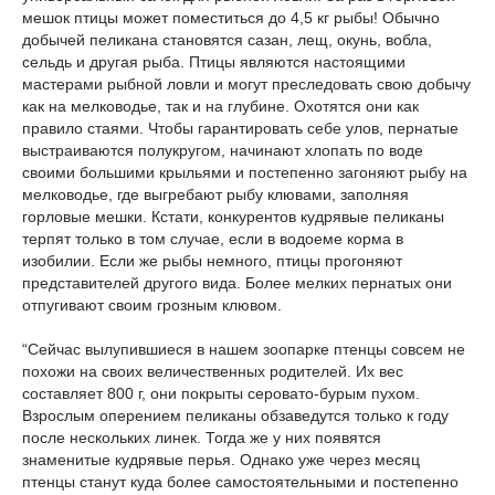
мешок птицы может поместиться до 4,5 кг рыбы! Обычно
добычей пеликана становятся сазан, лещ, окунь, вобла,
сельдь и другая рыба. Птицы являются настоящими
мастерами рыбной ловли и могут преследовать свою добычу
как на мелководье, так и на глубине. Охотятся они как
правило стаями. Чтобы гарантировать себе улов, пернатые
выстраиваются полукругом, начинают хлопать по воде
своими большими крыльями и постепенно загоняют рыбу на
мелководье, где выгребают рыбу клювами, заполняя
горловые мешки. Кстати, конкурентов кудрявые пеликаны
терпят только в том случае, если в водоеме корма в
изобилии. Если же рыбы немного, птицы прогоняют
представителей другого вида. Более мелких пернатых они
отпугивают своим грозным клювом.
“Сейчас вылупившиеся в нашем зоопарке птенцы совсем не
похожи на своих величественных родителей. Их вес
составляет 800 г, они покрыты серовато-бурым пухом.
Взрослым оперением пеликаны обзаведутся только к году
после нескольких линек. Тогда же у них появятся
знаменитые кудрявые перья. Однако уже через месяц
птенцы станут куда более самостоятельными и постепенно