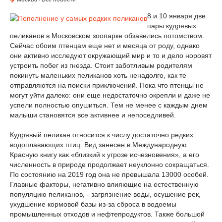
8 и 10 января две
пары кудрявых
пеликанов в Московском зоопарке обзавелись потомством.
Сейчас обоим птенцам еще нет и месяца от роду, однако
они активно исследуют окружающий мир и то и дело норовят
устроить побег из гнезда. Стоит заботливым родителям
покинуть маленьких пеликанов хоть ненадолго, как те
отправляются на поиски приключений. Пока что птенцы не
могут уйти далеко: они еще недостаточно окрепли и даже не
успели полностью опушиться. Тем не менее с каждым днем
малыши становятся все активнее и непоседливей.
Кудрявый пеликан относится к числу достаточно редких
водоплавающих птиц. Вид занесен в Международную
Красную книгу как «близкий к угрозе исчезновения», а его
численность в природе продолжает неуклонно сокращаться.
По состоянию на 2019 год она не превышала 13000 особей.
Главные факторы, негативно влияющие на естественную
популяцию пеликанов, - загрязнение воды, осушение рек,
ухудшение кормовой базы из-за сброса в водоемы
промышленных отходов и нефтепродуктов. Также большой