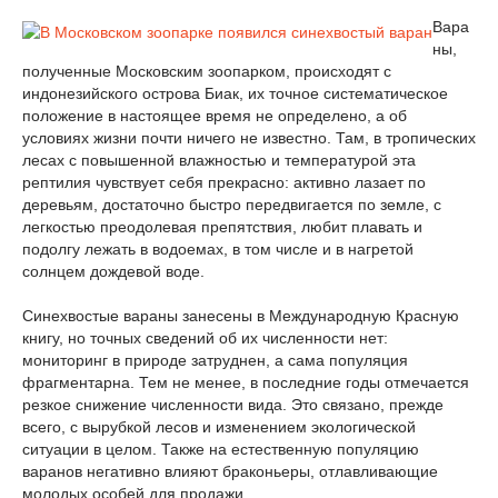
Вара
ны,
полученные Московским зоопарком, происходят с
индонезийского острова Биак, их точное систематическое
положение в настоящее время не определено, а об
условиях жизни почти ничего не известно. Там, в тропических
лесах с повышенной влажностью и температурой эта
рептилия чувствует себя прекрасно: активно лазает по
деревьям, достаточно быстро передвигается по земле, с
легкостью преодолевая препятствия, любит плавать и
подолгу лежать в водоемах, в том числе и в нагретой
солнцем дождевой воде.
Синехвостые вараны занесены в Международную Красную
книгу, но точных сведений об их численности нет:
мониторинг в природе затруднен, а сама популяция
фрагментарна. Тем не менее, в последние годы отмечается
резкое снижение численности вида. Это связано, прежде
всего, с вырубкой лесов и изменением экологической
ситуации в целом. Также на естественную популяцию
варанов негативно влияют браконьеры, отлавливающие
молодых особей для продажи.