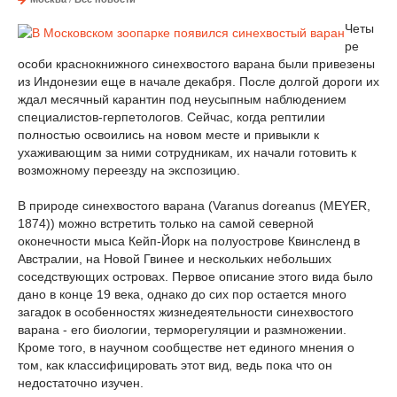
Четы
ре
особи краснокнижного синехвостого варана были привезены
из Индонезии еще в начале декабря. После долгой дороги их
ждал месячный карантин под неусыпным наблюдением
специалистов-герпетологов. Сейчас, когда рептилии
полностью освоились на новом месте и привыкли к
ухаживающим за ними сотрудникам, их начали готовить к
возможному переезду на экспозицию.
В природе синехвостого варана (Varanus doreanus (MEYER,
1874)) можно встретить только на самой северной
оконечности мыса Кейп-Йорк на полуострове Квинсленд в
Австралии, на Новой Гвинее и нескольких небольших
соседствующих островах. Первое описание этого вида было
дано в конце 19 века, однако до сих пор остается много
загадок в особенностях жизнедеятельности синехвостого
варана - его биологии, терморегуляции и размножении.
Кроме того, в научном сообществе нет единого мнения о
том, как классифицировать этот вид, ведь пока что он
недостаточно изучен.