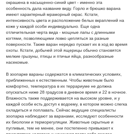
окрашена в насыщенно-синий цвет - именно эта
особенность дала название виду. Горло и брюшко варана
имеют характерный мраморный окрас. Кстати,
интенсивность цвета и расположение белых вкраплений на
коже у каждой особи индивидуально. Еще одна
отличительная черта вида - мощные лапы с длинными
когтями, позволяющими ловко цепляться за разные
поверхности. Также варан нередко пускает их в ход во время
охоты. Кстати, добычей этой ящерицы обычно становятся
мелкие грызуны, птицы и птичьи яйца, разнообразные
насекомые.
В зоопарке вараны содержатся в климатических условиях,
приближенных к естественным. Чтобы животным было
комфортно, температура в их террариуме не должна
опускаться ниже 28 градусов в дневное время и 22 в ночное.
Влажность также поддерживается на высоком уровне, и у
каждой особи есть доступ к водоему, в котором можно слегка
охладиться и поплавать. Сейчас ведущие специалисты
зоопарка наблюдают за варанами, исследуют особенности
их биологии и терморегуляции. Животные скрытные и
пугливые, тем не менее, они постепенно привыкают к