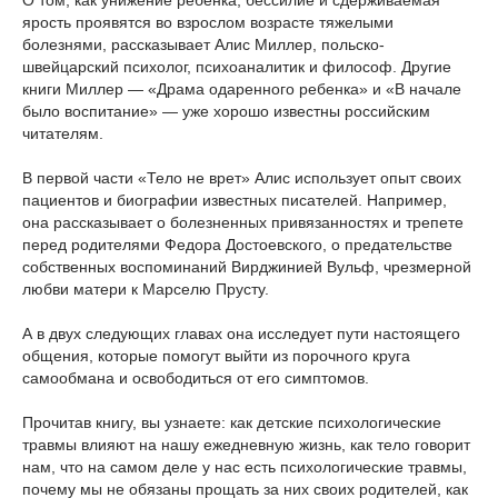
О том, как унижение ребенка, бессилие и сдерживаемая
ярость проявятся во взрослом возрасте тяжелыми
болезнями, рассказывает Алис Миллер, польско-
швейцарский психолог, психоаналитик и философ. Другие
книги Миллер — «Драма одаренного ребенка» и «В начале
было воспитание» — уже хорошо известны российским
читателям.
В первой части «Тело не врет» Алис использует опыт своих
пациентов и биографии известных писателей. Например,
она рассказывает о болезненных привязанностях и трепете
перед родителями Федора Достоевского, о предательстве
собственных воспоминаний Вирджинией Вульф, чрезмерной
любви матери к Марселю Прусту.
А в двух следующих главах она исследует пути настоящего
общения, которые помогут выйти из порочного круга
самообмана и освободиться от его симптомов.
Прочитав книгу, вы узнаете: как детские психологические
травмы влияют на нашу ежедневную жизнь, как тело говорит
нам, что на самом деле у нас есть психологические травмы,
почему мы не обязаны прощать за них своих родителей, как