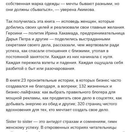
собственная марка одежды — мечты бывают разными, но
они должны сбываться», — уверена Акимова.
Так получилась эта книга — исповедь женщин, которые
добились своих целей и реализовали свои главные желания.
Героини — политик Ирина Хакамада, предпринимательница
Дарья Петра и другие — поделились выстраданными
секретами своего дела, рассказали, чем жертвовали ради
успеха, как спасали отношения с близкими, утопая в
постоянной занятости. Каждая из них начинала с нуля.
Каждая пережила взлеты и падения. Каждая ощущала себя
разбитой о быт или разочарования.
В книге:23 пронзительные истории, в которых бизнес часто
создавался не благодаря, а вопреки; 132 жизненных и
бизнес-лайфхака: как выбрать правильного блогера для
мощной рекламы, как продвигать свое дело в соцсетях, как
добывать энергию из обид и другие; 320 страниц чистого
вдохновения для тех, кто мечтает создать свое дело.
Sister to sister — это антидот страхам и сомнениям, гимн
женскому успеху. В откровенных историях читательницы