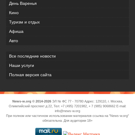
День Варенья
Кино
Туризм и отдых
Афиша
Авто
Все последние новости
Наши услуги
Полная версия сайта
News-w.org © 2014-2026
ЭЛ № ФС 77 - 70780 Адрес: 129110, г. Москва,
Олимпийский проспект д 22, Тел: +7 (495) 7201982, + 7 (985) 9068662 E-mail:
info@news-w.org
При полном или частичном использовании материалов ссылка на "News-w.org"
обязательна. Для аудитории 18+