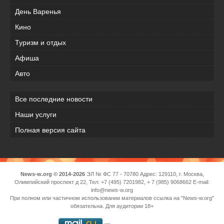
День Варенья
Кино
Туризм и отдых
Афиша
Авто
Все последние новости
Наши услуги
Полная версия сайта
News-w.org © 2014-2026
ЭЛ № ФС 77 - 70780 Адрес: 129110, г. Москва,
Олимпийский проспект д 22, Тел: +7 (495) 7201982, + 7 (985) 9068662 E-mail:
info@news-w.org
При полном или частичном использовании материалов ссылка на "News-w.org"
обязательна. Для аудитории 18+