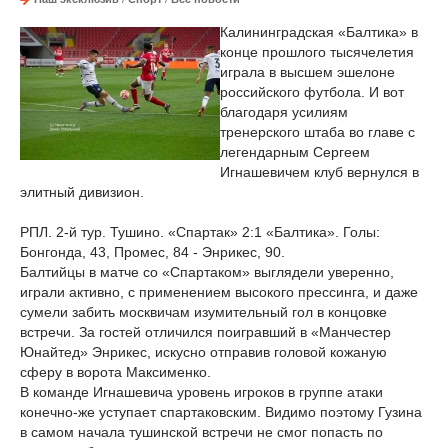
Калининградская «Балтика» в
конце прошлого тысячелетия
играла в высшем эшелоне
российского футбола. И вот
благодаря усилиям
тренерского штаба во главе с
легендарным Сергеем
Игнашевичем клуб вернулся в
элитный дивизион.
РПЛ. 2-й тур. Тушино. «Спартак» 2:1 «Балтика». Голы:
Бонгонда, 43, Промес, 84 - Энрикес, 90.
Балтийцы в матче со «Спартаком» выглядели уверенно,
играли активно, с применением высокого прессинга, и даже
сумели забить москвичам изумительный гол в концовке
встречи. За гостей отличился поигравший в «Манчестер
Юнайтед» Энрикес, искусно отправив головой кожаную
сферу в ворота Максименко.
В команде Игнашевича уровень игроков в группе атаки
конечно-же уступает спартаковским. Видимо поэтому Гузина
в самом начала тушинской встречи не смог попасть по