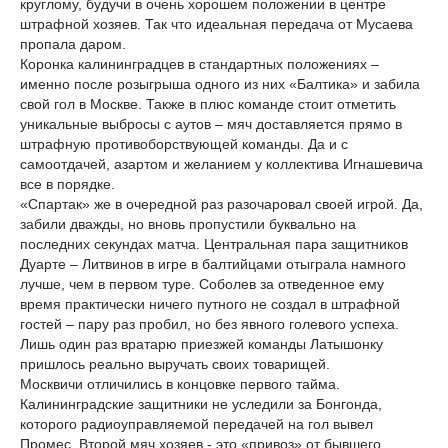
круглому, будучи в очень хорошем положении в центре
штрафной хозяев. Так что идеальная передача от Мусаева
пропала даром.
Коронка калининградцев в стандартных положениях –
именно после розыгрыша одного из них «Балтика» и забила
свой гол в Москве. Также в плюс команде стоит отметить
уникальные выбросы с аутов – мяч доставляется прямо в
штрафную противоборствующей команды. Да и с
самоотдачей, азартом и желанием у коллектива Игнашевича
все в порядке.
«Спартак» же в очередной раз разочаровал своей игрой. Да,
забили дважды, но вновь пропустили буквально на
последних секундах матча. Центральная пара защитников
Дуарте – Литвинов в игре в балтийцами отыграла намного
лучше, чем в первом туре. Соболев за отведенное ему
время практически ничего путного не создал в штрафной
гостей – пару раз пробил, но без явного голевого успеха.
Лишь один раз вратарю приезжей команды Латышонку
пришлось реально выручать своих товарищей.
Москвичи отличились в концовке первого тайма.
Калининградские защитники не уследили за Бонгонда,
которого радиоуправляемой передачей на гол вывел
Промес. Второй мяч хозяев - это «привоз» от бывшего