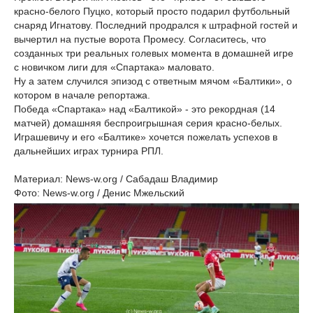
красно-белого Пуцко, который просто подарил футбольный
снаряд Игнатову. Последний продрался к штрафной гостей и
вычертил на пустые ворота Промесу. Согласитесь, что
созданных три реальных голевых момента в домашней игре
с новичком лиги для «Спартака» маловато.
Ну а затем случился эпизод с ответным мячом «Балтики», о
котором в начале репортажа.
Победа «Спартака» над «Балтикой» - это рекордная (14
матчей) домашняя беспроигрышная серия красно-белых.
Играшевичу и его «Балтике» хочется пожелать успехов в
дальнейших играх турнира РПЛ.
Материал: News-w.org / Сабадаш Владимир
Фото: News-w.org / Денис Мжельский