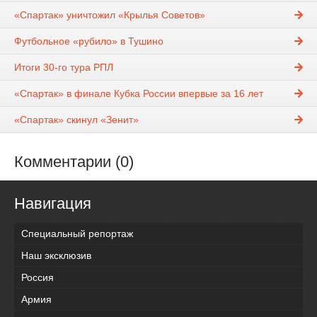
«Спартак» уничтожил «Крылья Советов»
Футбольное «рубило» в Тушино
Итоги 30-го тура РПЛ
«Спартак» в финале Кубка России впервые за 16 лет
«Спартак» скинул «Зенит»
Комментарии (0)
Навигация
Специальный репортаж
Наш эксклюзив
Россия
Армия