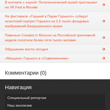
В контакте с наукой: Политехнический музей приглашает
на VK Fest в Москве
На фестивале «Горький в Парке Горького» соберут
гигантский портрет Горького из 2,5 тысяч фондовых
изображений Бахрушинского музея
Павильон Created in Moscow на Российской креативной
неделе посетили более пяти тысяч человек
Обрушение моста сегодня
«Мещане» Горького в «Современнике»
Комментарии (0)
Навигация
Специальный репортаж
Наш эксклюзив