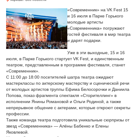
«Современник» на VK Fest 15
и 16 июля в Парке Горького
молодые артисты
«Современника» погружают
гостей фестиваля в мир театра
и дарят подарки.
Уже в эти выходные, 15 и 16
июля, в Парке Горького стартует VK Fest, и единственным
театром, представленным в программе фестиваля, станет
«Современник».
С 11:00 до 18:00 посетителей шатра театра ожидают
мастерклассы по актерскому мастерству и сценической речи
от молодых артистов труппы Ефима Белосорочки и Даниила
Попова, показ фрагмента спектакля «Сторителлинг» в
исполнении Янины Романовой и Ольги Родиной, а также
непрерывное общение с актерами, которые откроют секреты
профессии.
Также команда театра подготовила уникальные сюрпризы от
звезд «Современника» — Алёны Бабенко и Елены
Яковлевой.