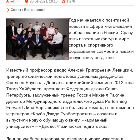
admin
26-01-2021, 10:15
1 276
Спорт
/
Все новости
Год начинается с позитивной
новости в сфере книгоиздания
и образования в России. Сразу
пять известных фигур в мире
спорта и спортивного
образования совместно издали
новую книгу по дзюдо.
Известный профессор дзюдо Алексей Григорьевич Левицкий,
тренер по физической подготовке успешных дзюдоистов
Орельен Бруссаль-Дерваль, олимпийский чемпион 2012 года
Тагир Хайбулаев, президент Федерации дзюдо Санкт-
Петербурга, заслуженный тренер России Михаил Рахлин,
директор Международного издательского дома Performing
Forward Лина Барышникова и большая команда спортсменов
и тренеров «Клуба Дзюдо Турбостроитель» создали и
выпустили новую обучающую книгу, «карманный
университет» – «Дзюдо. Физическая подготовка».
Данное учебное подарочное издание широко известно в