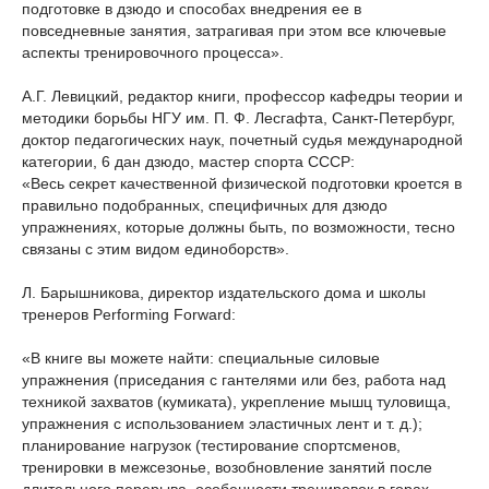
подготовке в дзюдо и способах внедрения ее в
повседневные занятия, затрагивая при этом все ключевые
аспекты тренировочного процесса».
А.Г. Левицкий, редактор книги, профессор кафедры теории и
методики борьбы НГУ им. П. Ф. Лесгафта, Санкт-Петербург,
доктор педагогических наук, почетный судья международной
категории, 6 дан дзюдо, мастер спорта СССР:
«Весь секрет качественной физической подготовки кроется в
правильно подобранных, специфичных для дзюдо
упражнениях, которые должны быть, по возможности, тесно
связаны с этим видом единоборств».
Л. Барышникова, директор издательского дома и школы
тренеров Performing Forward:
«В книге вы можете найти: специальные силовые
упражнения (приседания с гантелями или без, работа над
техникой захватов (кумиката), укрепление мышц туловища,
упражнения с использованием эластичных лент и т. д.);
планирование нагрузок (тестирование спортсменов,
тренировки в межсезонье, возобновление занятий после