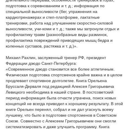
длительного перерыва, особенности тренировок в горах,
подготовка к соревнованиям и т. д.; информация по
специальной выносливости (бег, упражнения на
кардиотренажерах и степ-платформе, лактатные
тренировки, работа над улучшением скоростно-силовой
выносливости, учи-коми и т. д.; также мы затронули отдых и
профилактику травм (разнообразные виды разминок,
профилактика повреждений приводящих мышц бедра и
коленных суставов, растяжка и т. д.)».
Михаил Рахлин, заслуженный тренер РФ, президент
Федерации дзюдо Санкт-Петербурга:
«Современное дзюдо становится все более атлетичным.
Физическая подготовка спортсменов крайне важна и в целом
продлевает спортивное долголетие. Книга Орельена
Бруссаля-Дерваля под редакцией Алексея Григорьевича
Левицкого необходима в нашей стране. В постсоветский
период информация была отчасти утрачена, поиск новых
концепций не всегда приводил к хорошему результату. В этой
книге Орельен перенял, собрал и не дал угаснуть всему
лучшему, что было в подготовке спортсменов в Советском
Союзе. Совместно с Алексеем Григорьевичем они смогли
систематизировать и даже улучшить программу. Книга